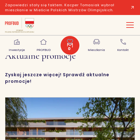
Zapowiedzi stały się faktem. Kacper Tomasiak wybrał
mieszkanie w Mieście Polskich Mistrzów Olimpijskich.
0
Inwestycje
PROFBUD
Polubione
Mieszkania
Kontakt
Aktualne promocje
Zyskaj jeszcze więcej! Sprawdź aktualne
promocje!