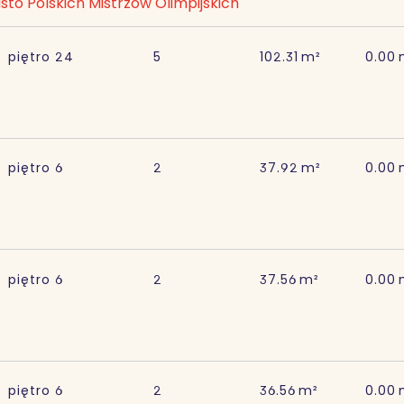
sto Polskich Mistrzów Olimpijskich
piętro
24
5
102.31
m²
0.00
piętro
6
2
37.92
m²
0.00
piętro
6
2
37.56
m²
0.00
piętro
6
2
36.56
m²
0.00