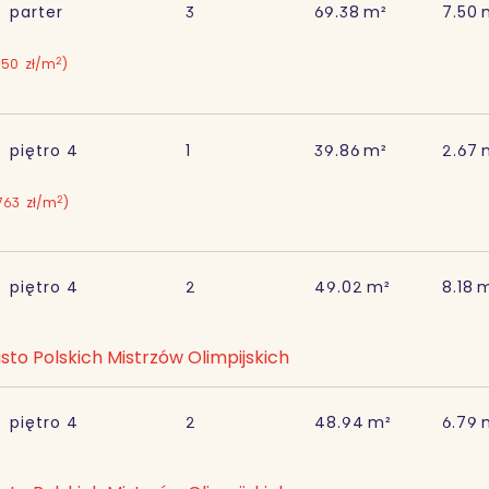
parter
3
69.38
m²
7.50
2
850
zł/m
)
piętro
4
1
39.86
m²
2.67
2
763
zł/m
)
piętro
4
2
49.02
m²
8.18
sto Polskich Mistrzów Olimpijskich
piętro
4
2
48.94
m²
6.79