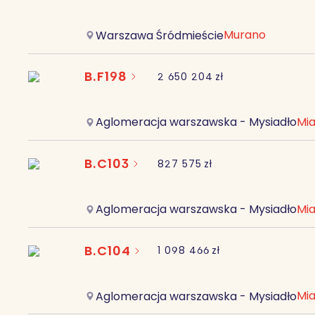
Murano
Warszawa Śródmieście
B.F198
2 650 204
zł
Mia
Aglomeracja warszawska - Mysiadło
B.C103
827 575
zł
Mia
Aglomeracja warszawska - Mysiadło
B.C104
1 098 466
zł
Mia
Aglomeracja warszawska - Mysiadło