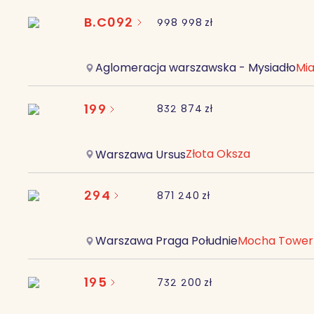
B.C092
998 998
zł
Mia
Aglomeracja warszawska - Mysiadło
199
832 874
zł
Złota Oksza
Warszawa Ursus
294
871 240
zł
Mocha Tower
Warszawa Praga Południe
195
732 200
zł