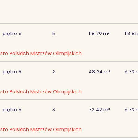
piętro
6
5
118.79
m²
113.81
sto Polskich Mistrzów Olimpijskich
piętro
5
2
48.94
m²
6.79
sto Polskich Mistrzów Olimpijskich
piętro
5
3
72.42
m²
6.79
sto Polskich Mistrzów Olimpijskich