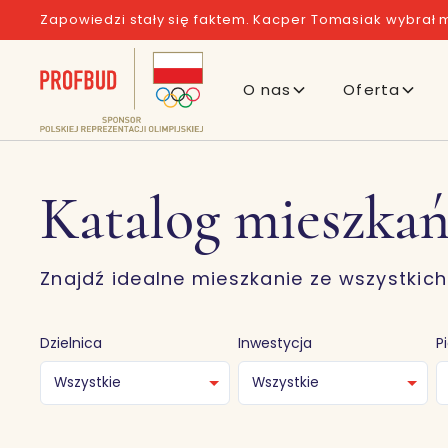
Zapowiedzi stały się faktem. Kacper Tomasiak wybrał m
O nas
Oferta
Katalog mieszka
Znajdź idealne mieszkanie ze wszystkich
Dzielnica
Inwestycja
P