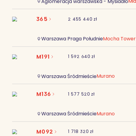
Mia
Aglomeracja warszawska - Mysiadło
365
2 455 440
zł
Mocha Tower
Warszawa Praga Południe
M191
1 592 640
zł
Murano
Warszawa Śródmieście
M136
1 577 520
zł
Murano
Warszawa Śródmieście
M092
1 718 320
zł