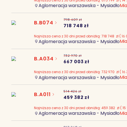
Najniższa cena z 30 dni przed obniżką:
673 799
zł
(
14 
Mia
Aglomeracja warszawska - Mysiadło
798 609
zł
B.B074
718 748
zł
Najniższa cena z 30 dni przed obniżką:
718 748
zł
(
16
Mia
Aglomeracja warszawska - Mysiadło
732 970
zł
B.A034
667 003
zł
Najniższa cena z 30 dni przed obniżką:
732 970
zł
(
16
Mia
Aglomeracja warszawska - Mysiadło
514 426
zł
B.A011
459 382
zł
Najniższa cena z 30 dni przed obniżką:
459 382
zł
(
15
Mia
Aglomeracja warszawska - Mysiadło