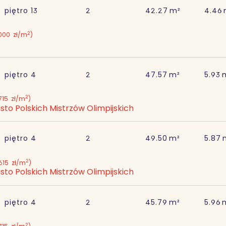
piętro
13
2
42.27
m²
4.46
2
000
zł/m
)
piętro
4
2
47.57
m²
5.93
2
715
zł/m
)
sto Polskich Mistrzów Olimpijskich
piętro
4
2
49.50
m²
5.87
2
615
zł/m
)
sto Polskich Mistrzów Olimpijskich
piętro
4
2
45.79
m²
5.96
2