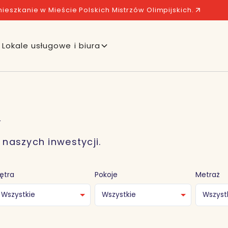
ieszkanie w Mieście Polskich Mistrzów Olimpijskich.
Lokale usługowe i biura
ń
 naszych inwestycji.
iętra
Pokoje
Metraż