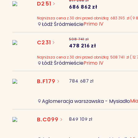
817 268
zł
D251
686 862
zł
Najniższa cena z 30 dni przed obniżką:
683 393
zł
(
9 
Primo IV
Łódź Śródmieście
508 741
zł
C231
478 216
zł
Najniższa cena z 30 dni przed obniżką:
508 741
zł
(
12 
Primo IV
Łódź Śródmieście
B.F179
784 687
zł
Mia
Aglomeracja warszawska - Mysiadło
B.C099
849 109
zł