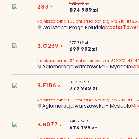
972 210
zł
283
874 989
zł
Najniższa cena z 30 dni przed obniżką:
972 210
zł
(
23 
Mocha Tower
Warszawa Praga Południe
777 769
zł
B.G239
699 992
zł
Najniższa cena z 30 dni przed obniżką:
699 992
zł
(
14 
Mia
Aglomeracja warszawska - Mysiadło
858 825
zł
B.F186
772 942
zł
Najniższa cena z 30 dni przed obniżką:
772 942
zł
(
15 
Mia
Aglomeracja warszawska - Mysiadło
748 666
zł
B.B077
673 799
zł