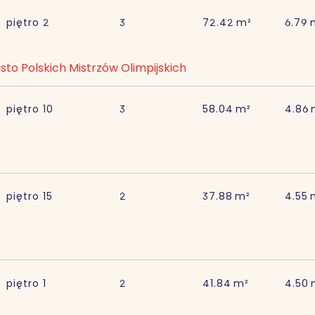
piętro
2
3
72.42
m²
6.79
sto Polskich Mistrzów Olimpijskich
piętro
10
3
58.04
m²
4.86
piętro
15
2
37.88
m²
4.55
piętro
1
2
41.84
m²
4.50