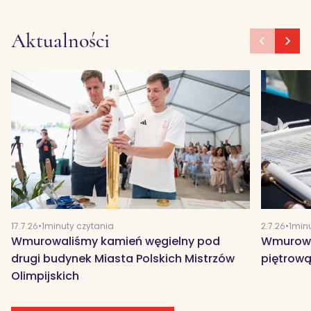
Aktualności
17.7.26
•
1
minuty czytania
2.7.26
•
1
minu
Wmurowaliśmy kamień węgielny pod
Wmurowa
drugi budynek Miasta Polskich Mistrzów
piętrow
Olimpijskich