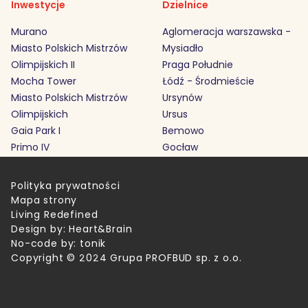
Inwestycje
Dzielnice
Murano
Aglomeracja warszawska -
Miasto Polskich Mistrzów
Mysiadło
Olimpijskich II
Praga Południe
Mocha Tower
Łódź - Środmieście
Miasto Polskich Mistrzów
Ursynów
Olimpijskich
Ursus
Gaia Park I
Bemowo
Primo IV
Gocław
Polityka prywatności
Mapa strony
Living Redefined
Design by:
Heart&Brain
No-code by:
tonik
Copyright © 2024 Grupa PROFBUD sp. z o.o.