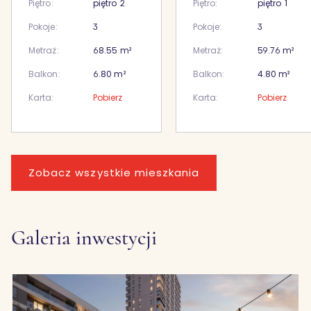
Piętro:
piętro
2
Piętro:
piętro
1
Pokoje:
3
Pokoje:
3
Metraż:
68.55
m²
Metraż:
59.76
m²
Balkon:
6.80
m²
Balkon:
4.80
m²
Karta:
Pobierz
Karta:
Pobierz
Zobacz wszystkie mieszkania
Galeria inwestycji