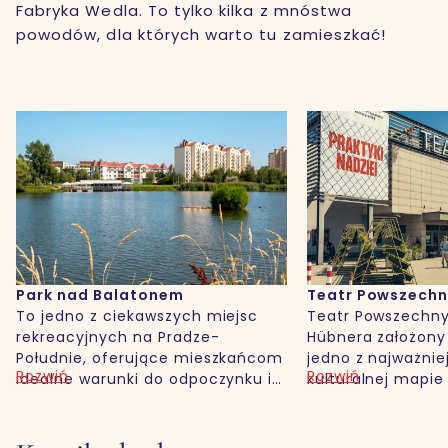
Fabryka Wedla. To tylko kilka z mnóstwa
powodów, dla których warto tu zamieszkać!
Teatr Powszechny
Park Skaryszews
Teatr Powszechny im. Zygmunta
Słynny park z wie
Hübnera założony w 1944 roku to
jeden z najpiękni
jedno z najważniejszych miejsc na
zabytkowych par
Rozwiń
Rozwiń
kulturalnej mapie Warszawy.
Warszawie. Zajmu
Znany z odważnego repertuaru,
powierzchni pona
angażujących spektakli i
którym można po
nowoczesnego podejścia do
280 gatunków wś