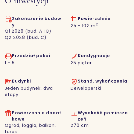
O inwestycji
Zakończenie budow
Powierzchnie
y
2
26 - 102 m
Q1 2028 (bud. A i B)
Q2 2028 (bud. C)
Przedział pokoi
Kondygnacje
1 - 5
25 pięter
Budynki
Stand. wykończenia
Jeden budynek, dwa
Deweloperski
etapy
Powierzchnie dodat
Wysokość pomieszc
kowe
zeń
Ogród, loggia, balkon,
270 cm
taras