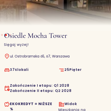
Slide 2 of 3.
Osiedle Mocha Tower
Sięgaj wyżej!
ul. Ostrobramska 65, 67, Warszawa
376
lokali
25
Pięter
Zakończenie I etapu: Q1 2028
Zakończenie II etapu: Q2 2028
EKOKREDYT = NIŻSZE
Widok
%
Mieszkania na