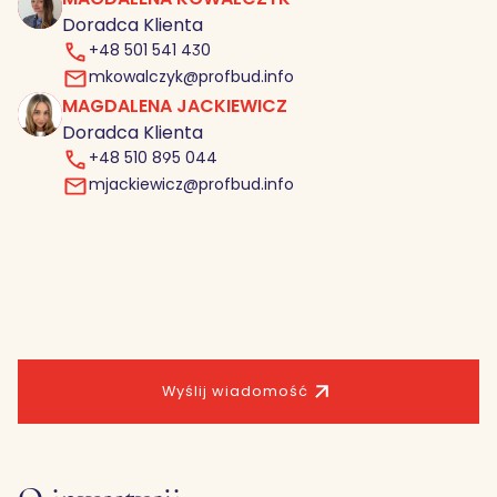
MK
Doradca Klienta
+48 501 541 430
mkowalczyk@profbud.info
MAGDALENA JACKIEWICZ
MJ
Doradca Klienta
+48 510 895 044
mjackiewicz@profbud.info
Wyślij wiadomość