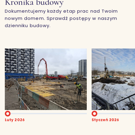
Kronika budowy
sztuki, od lat przyciąga
tys. drzew i krzew
miłośników teatru spragnionych
Dokumentujemy każdy etap prac nad Twoim
nich mają ponad 1
emocji i głębokich refleksji.
nowym domem. Sprawdź postępy w naszym
dzienniku budowy.
Grudzień 2025
Styczeń 2026