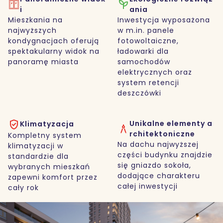
i
ania
Mieszkania na
Inwestycja wyposażona
najwyższych
w m.in. panele
kondygnacjach oferują
fotowoltaiczne,
spektakularny widok na
ładowarki dla
panoramę miasta
samochodów
elektrycznych oraz
system retencji
deszczówki
Unikalne elementy a
Klimatyzacja
rchitektoniczne
Kompletny system
Na dachu najwyższej
klimatyzacji w
części budynku znajdzie
standardzie dla
się gniazdo sokoła,
wybranych mieszkań
dodające charakteru
zapewni komfort przez
całej inwestycji
cały rok