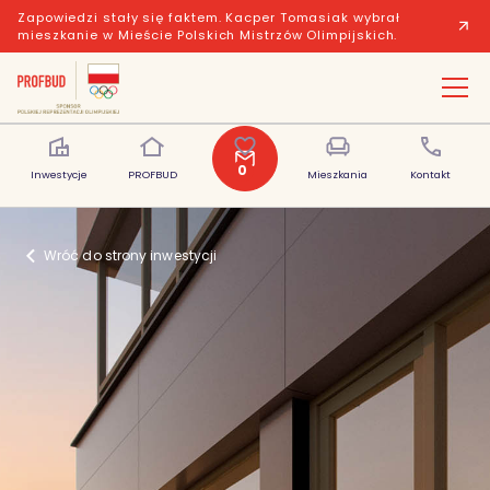
Zapowiedzi stały się faktem. Kacper Tomasiak wybrał
mieszkanie w Mieście Polskich Mistrzów Olimpijskich.
Mocha Tower
/
Promo
0
Inwestycje
PROFBUD
Polubione
Mieszkania
Kontakt
Wróć do strony inwestycji