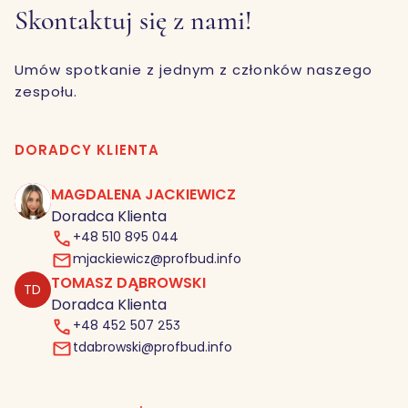
Skontaktuj się z nami!
Umów spotkanie z jednym z członków naszego
zespołu.
DORADCY KLIENTA
MAGDALENA JACKIEWICZ
MJ
Doradca Klienta
+48 510 895 044
mjackiewicz@profbud.info
TOMASZ DĄBROWSKI
TD
Doradca Klienta
+48 452 507 253
tdabrowski@profbud.info