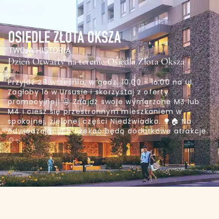
Dzień Otwarty na terenie Osiedla Złota Oksza
Przyjdź 28 września, w godz. 10.00 - 16.00 na ul.
Zagłoby 16 w Ursusie i skorzystaj z oferty
promocyjnej! 🤩 Znajdź swoje wymarzone M3 lub
M4 i ciesz się przestronnym mieszkaniem w
spokojnej, zielonej części Niedźwiadka. 🌳🏠 Na
odwiedzających czekać będą dodatkowe atrakcje.
🎈✨