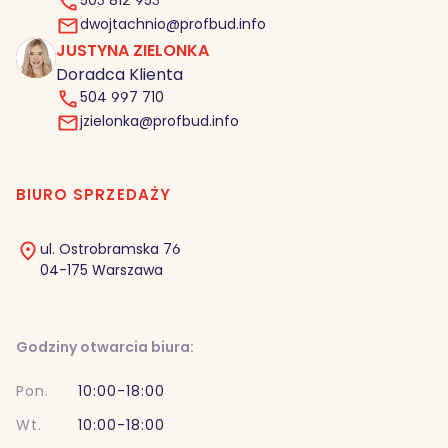
503 812 953
dwojtachnio@profbud.info
JUSTYNA ZIELONKA
JZ
Doradca Klienta
504 997 710
jzielonka@profbud.info
BIURO SPRZEDAŻY
ul. Ostrobramska 76
04-175 Warszawa
Godziny otwarcia biura:
Pon.
10:00-18:00
Wt.
10:00-18:00