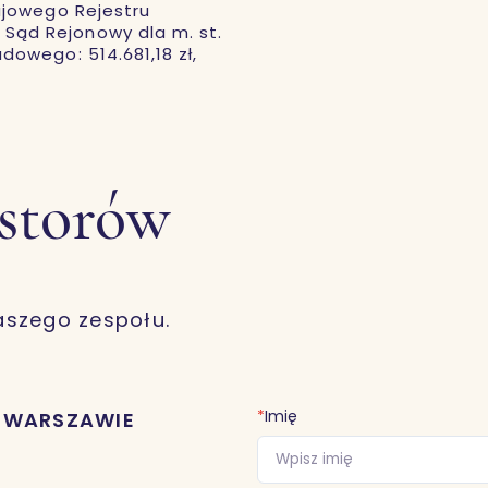
ajowego Rejestru
ąd Rejonowy dla m. st.
owego: 514.681,18 zł,
estorów
aszego zespołu.
*
Imię
W WARSZAWIE