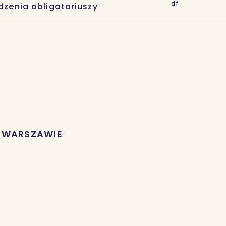
df
zenia obligatariuszy
W WARSZAWIE