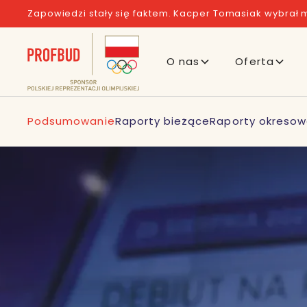
Zapowiedzi stały się faktem. Kacper Tomasiak wybrał m
O nas
Oferta
Podsumowanie
Raporty bieżące
Raporty okreso