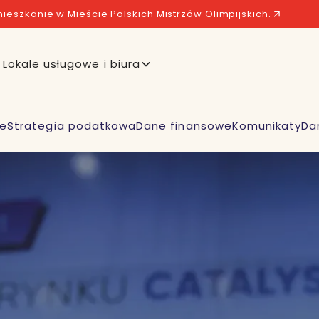
ieszkanie w Mieście Polskich Mistrzów Olimpijskich.
Lokale usługowe i biura
we
Strategia podatkowa
Dane finansowe
Komunikaty
Da