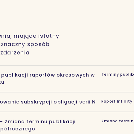
nia, mające istotny
w znaczny sposób
 zdarzenia
 publikacji raportów okresowych w
Terminy publik
ku
wanie subskrypcji obligacji serii N
Raport Infinity 
– Zmiana terminu publikacji
Zmiana terminu
 półrocznego