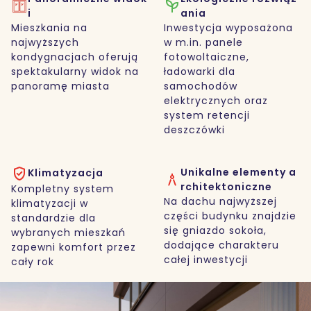
i
ania
Mieszkania na
Inwestycja wyposażona
najwyższych
w m.in. panele
kondygnacjach oferują
fotowoltaiczne,
spektakularny widok na
ładowarki dla
panoramę miasta
samochodów
elektrycznych oraz
system retencji
deszczówki
Unikalne elementy a
Klimatyzacja
rchitektoniczne
Kompletny system
Na dachu najwyższej
klimatyzacji w
części budynku znajdzie
standardzie dla
się gniazdo sokoła,
wybranych mieszkań
dodające charakteru
zapewni komfort przez
całej inwestycji
cały rok