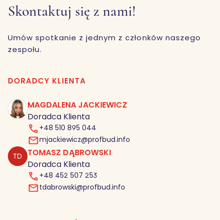
Skontaktuj się z nami!
Umów spotkanie z jednym z członków naszego
zespołu.
DORADCY KLIENTA
MAGDALENA JACKIEWICZ
MJ
Doradca Klienta
+48 510 895 044
mjackiewicz@profbud.info
TOMASZ DĄBROWSKI
TD
Doradca Klienta
+48 452 507 253
tdabrowski@profbud.info