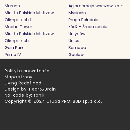
Murano
Aglomeracja warszawska -
Miasto Polskich Mistrzów
Mysiadło
Olimpijskich II
Praga Południe
Mocha Tower
Łódź - Środmieście
Miasto Polskich Mistrzów
Ursynów
Olimpijskich
Ursus
Gaia Park I
Bemowo
Primo IV
Gocław
Polityka prywatności
Mapa strony
Living Redefined
Design by:
Heart&Brain
No-code by:
tonik
Copyright © 2024 Grupa PROFBUD sp. z o.o.