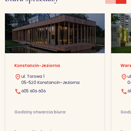
Konstancin-Jeziorna
Wars
ul. Torowa 1
u
05-520 Konstancin-Jeziorna
0
605 606 606
6
Godziny otwarcia biura:
Godz