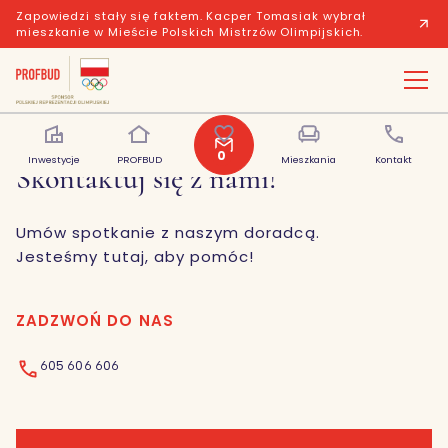
Zapowiedzi stały się faktem. Kacper Tomasiak wybrał
mieszkanie w Mieście Polskich Mistrzów Olimpijskich.
0
Inwestycje
PROFBUD
Polubione
Mieszkania
Kontakt
Skontaktuj się z nami!
Umów spotkanie z naszym doradcą.
Jesteśmy tutaj, aby pomóc!
ZADZWOŃ DO NAS
605 606 606