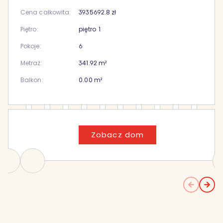
Cena całkowita:
3935692.8
zł
Piętro:
piętro
1
Pokoje:
6
Metraż:
341.92
m²
Balkon:
0.00
m²
Zobacz dom