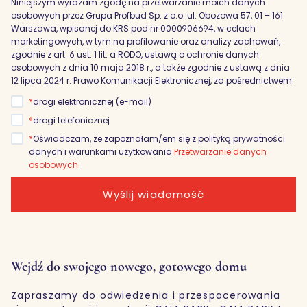
Niniejszym wyrażam zgodę na przetwarzanie moich danych
osobowych przez Grupa Profbud Sp. z o.o. ul. Obozowa 57, 01 – 161
Warszawa, wpisanej do KRS pod nr 0000906694, w celach
marketingowych, w tym na profilowanie oraz analizy zachowań,
zgodnie z art. 6 ust. 1 lit. a RODO, ustawą o ochronie danych
osobowych z dnia 10 maja 2018 r., a także zgodnie z ustawą z dnia
12 lipca 2024 r. Prawo Komunikacji Elektronicznej, za pośrednictwem:
*
drogi elektronicznej (e-mail)
*
drogi telefonicznej
*
Oświadczam, że zapoznałam/em się z polityką prywatności
danych i warunkami użytkowania
Przetwarzanie danych
osobowych
Wyślij wiadomość
Wejdź do swojego nowego, gotowego domu
Zapraszamy do odwiedzenia i przespacerowania