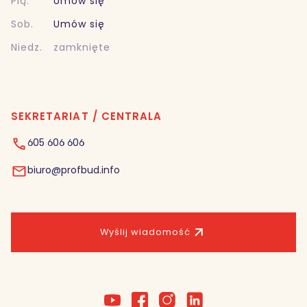
Pią.
Umów się
Sob.
Umów się
Niedz.
zamknięte
SEKRETARIAT / CENTRALA
605 606 606
biuro@profbud.info
Wyślij wiadomość