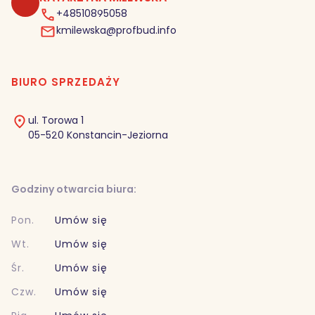
+48510895058
kmilewska@profbud.info
BIURO SPRZEDAŻY
ul. Torowa 1
05-520 Konstancin-Jeziorna
Godziny otwarcia biura:
Pon.
Umów się
Wt.
Umów się
Śr.
Umów się
Czw.
Umów się