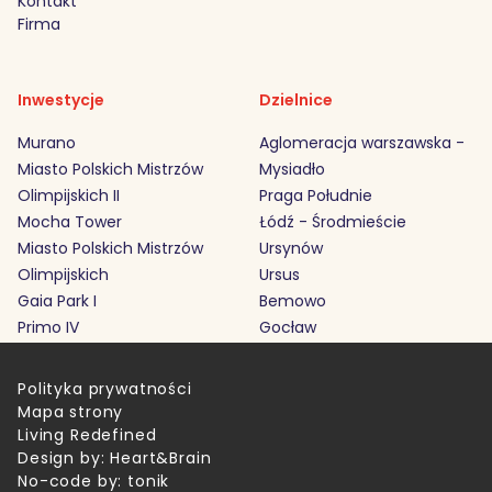
Kontakt
Firma
Inwestycje
Dzielnice
Murano
Aglomeracja warszawska -
Miasto Polskich Mistrzów
Mysiadło
Olimpijskich II
Praga Południe
Mocha Tower
Łódź - Środmieście
Miasto Polskich Mistrzów
Ursynów
Olimpijskich
Ursus
Gaia Park I
Bemowo
Primo IV
Gocław
Polityka prywatności
Mapa strony
Living Redefined
Design by:
Heart&Brain
No-code by:
tonik