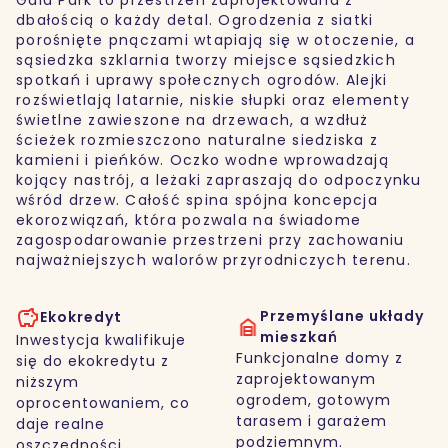
dbałością o każdy detal. Ogrodzenia z siatki
porośnięte pnączami wtapiają się w otoczenie, a
sąsiedzka szklarnia tworzy miejsce sąsiedzkich
spotkań i uprawy społecznych ogrodów. Alejki
rozświetlają latarnie, niskie słupki oraz elementy
świetlne zawieszone na drzewach, a wzdłuż
ścieżek rozmieszczono naturalne siedziska z
kamieni i pieńków. Oczko wodne wprowadzają
kojący nastrój, a leżaki zapraszają do odpoczynku
wśród drzew. Całość spina spójna koncepcja
ekorozwiązań, która pozwala na świadome
zagospodarowanie przestrzeni przy zachowaniu
najważniejszych walorów przyrodniczych terenu.
Przemyślane układy
Ekokredyt
mieszkań
Inwestycja kwalifikuje
Funkcjonalne domy z
się do ekokredytu z
zaprojektowanym
niższym
ogrodem, gotowym
oprocentowaniem, co
tarasem i garażem
daje realne
podziemnym.
oszczędności