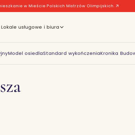
ieszkanie w Mieście Polskich Mistrzów Olimpijskich.
Lokale usługowe i biura
jny
Model osiedla
Standard wykończenia
Kronika Budo
sza