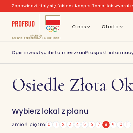
Zapowiedzi stały się faktem. Kacper Tomasiak wybrał m
O nas
Oferta
Opis inwestycji
Lista mieszkań
Prospekt informacy
Osiedle Złota Ok
Wybierz lokal z planu
Zmień piętro
0
1
2
3
4
5
6
7
8
9
10
11