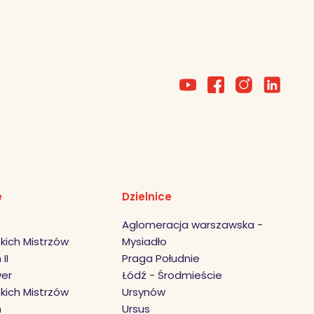
e
Dzielnice
Aglomeracja warszawska -
kich Mistrzów
Mysiadło
II
Praga Południe
er
Łódź - Środmieście
kich Mistrzów
Ursynów
h
Ursus