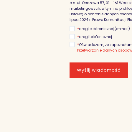
o.o. ul. Obozowa 57, 01 – 161 War
marketingowych, w tym na profilowa
ustawą o ochronie danych osobowyc
lipca 2024 r. Prawo Komunikacji El
*
drogi elektronicznej (e-mail)
*
drogi telefonicznej
*
Oświadczam, że zapoznałam/
Przetwarzanie danych osobo
Wyślij wiadomość