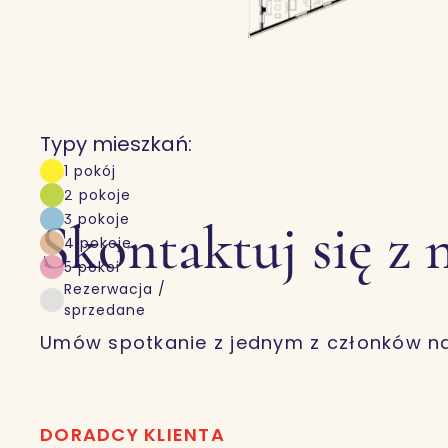
Typy mieszkań:
1 pokój
2 pokoje
3 pokoje
Skontaktuj się z 
4 pokoje
5 pokoi
Rezerwacja /
sprzedane
Umów spotkanie z jednym z członków n
DORADCY KLIENTA