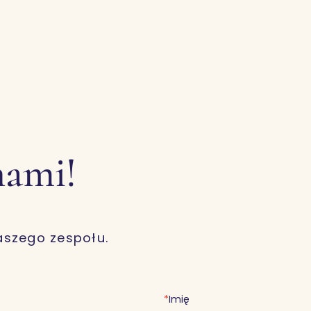
nami!
aszego zespołu.
*
Imię