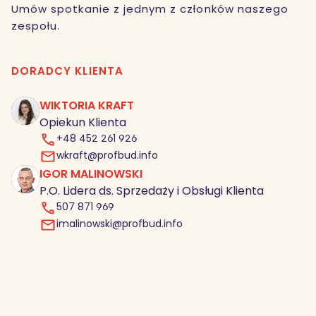
Umów spotkanie z jednym z członków naszego
zespołu.
DORADCY KLIENTA
WIKTORIA KRAFT
Opiekun Klienta
+48 452 261 926
wkraft@profbud.info
IGOR MALINOWSKI
IM
P.O. Lidera ds. Sprzedaży i Obsługi Klienta
507 871 969
imalinowski@profbud.info