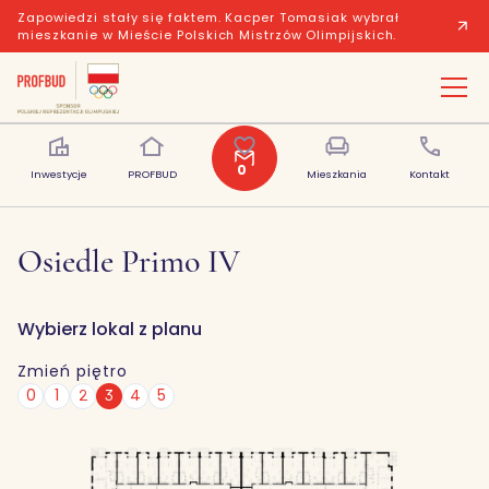
Zapowiedzi stały się faktem. Kacper Tomasiak wybrał
mieszkanie w Mieście Polskich Mistrzów Olimpijskich.
Opis inwestycji
Lista mieszkań
Prospekt informacyjny
Mod
0
Inwestycje
PROFBUD
Polubione
Mieszkania
Kontakt
Osiedle Primo IV
Wybierz lokal z planu
Zmień piętro
0
1
2
3
4
5