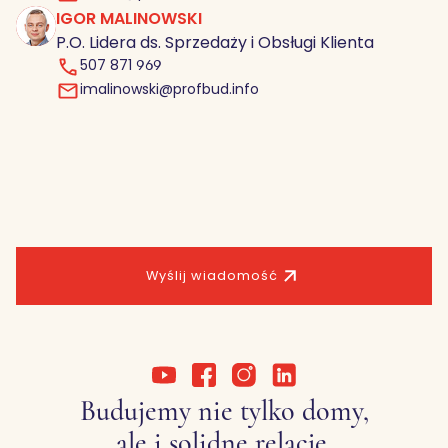
IGOR MALINOWSKI
IM
P.O. Lidera ds. Sprzedaży i Obsługi Klienta
507 871 969
imalinowski@profbud.info
Wyślij wiadomość
Budujemy nie tylko domy,
ale i solidne relacje.