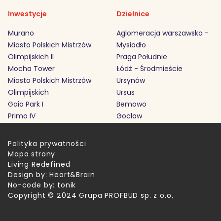
Inwestycje
Dzielnice
Murano
Aglomeracja warszawska -
Miasto Polskich Mistrzów
Mysiadło
Olimpijskich II
Praga Południe
Mocha Tower
Łódź - Środmieście
Miasto Polskich Mistrzów
Ursynów
Olimpijskich
Ursus
Gaia Park I
Bemowo
Primo IV
Gocław
Polityka prywatności
Mapa strony
Living Redefined
Design by:
Heart&Brain
No-code by:
tonik
Copyright © 2024 Grupa PROFBUD sp. z o.o.