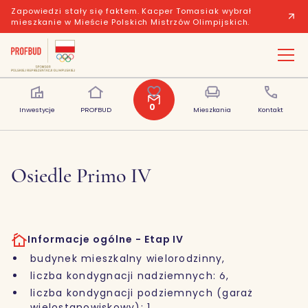
Zapowiedzi stały się faktem. Kacper Tomasiak wybrał
mieszkanie w Mieście Polskich Mistrzów Olimpijskich.
Opis inwestycji
Lista mieszkań
Prospekt informacyjny
Mod
0
Inwestycje
PROFBUD
Polubione
Mieszkania
Kontakt
Osiedle Primo IV
Informacje ogólne - Etap IV
budynek mieszkalny wielorodzinny,
liczba kondygnacji nadziemnych: 6,
liczba kondygnacji podziemnych (garaż
wielostanowiskowy): 1,