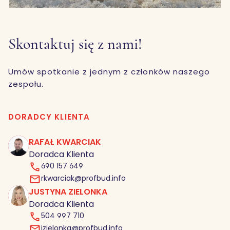
Skontaktuj się z nami!
Umów spotkanie z jednym z członków naszego
zespołu.
This
is
DORADCY KLIENTA
some
text
RAFAŁ KWARCIAK
inside
This
Doradca Klienta
of a
is
690 157 649
div
some
rkwarciak@profbud.info
block.
text
JUSTYNA ZIELONKA
inside
This
Doradca Klienta
of a
is
504 997 710
div
some
jzielonka@profbud.info