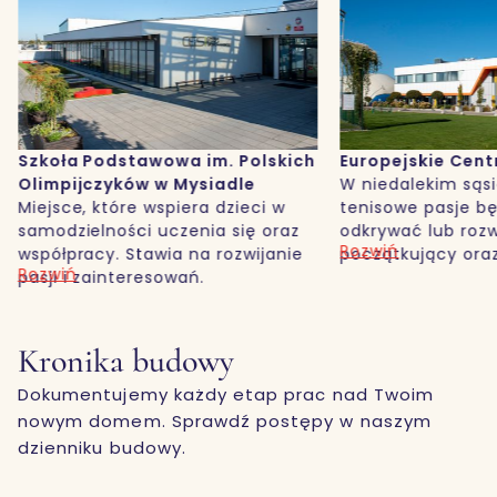
owa im. Polskich
Europejskie Centrum Tenisa
w Mysiadle
W niedalekim sąsiedztwie
spiera dzieci w
tenisowe pasje będą mogli
uczenia się oraz
odkrywać lub rozwijać zawodnicy
Rozwiń
ia na rozwijanie
początkujący oraz wytrawni
sowań.
gracze.
Kronika budowy
Dokumentujemy każdy etap prac nad Twoim
nowym domem. Sprawdź postępy w naszym
dzienniku budowy.