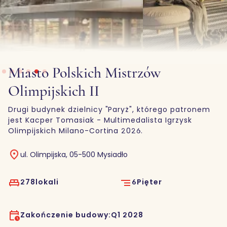
Slide 5 of 6.
Miasto Polskich Mistrzów
Olimpijskich II
Drugi budynek dzielnicy "Paryż", którego patronem
jest Kacper Tomasiak - Multimedalista Igrzysk
Olimpijskich Milano-Cortina 2026.
ul. Olimpijska, 05-500 Mysiadło
278
lokali
6
Pięter
Zakończenie budowy:
Q1 2028