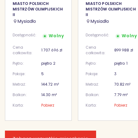
MIASTO POLSKICH
MIASTO POLSKICH
MISTRZÓW OLIMPIJSKICH
MISTRZÓW OLIMPIJSKICH
II
II
Mysiadło
Mysiadło
Dostępność:
Dostępność:
Wolny
Wolny
Cena
Cena
1 707 696
zł
899 988
zł
całkowita:
całkowita:
Piętro:
piętro
2
Piętro:
piętro
1
Pokoje:
5
Pokoje:
3
Metraż:
144.72
m²
Metraż:
70.82
m²
Balkon:
14.30
m²
Balkon:
7.79
m²
Karta:
Pobierz
Karta:
Pobierz