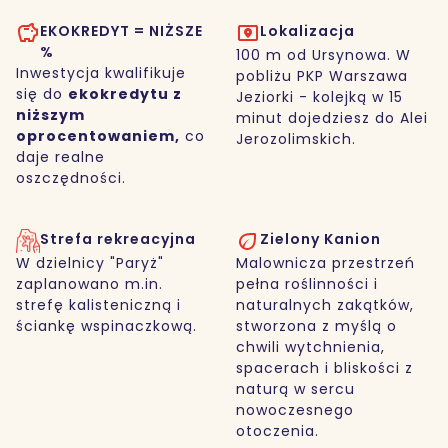
EKOKREDYT = NIŻSZE
Lokalizacja
%
100 m od Ursynowa. W
Inwestycja kwalifikuje
pobliżu PKP Warszawa
się do
ekokredytu z
Jeziorki - kolejką w 15
niższym
minut dojedziesz do Alei
oprocentowaniem,
co
Jerozolimskich.
daje realne
oszczędności.
Strefa rekreacyjna
Zielony Kanion
W dzielnicy "Paryż"
Malownicza przestrzeń
zaplanowano m.in.
pełna roślinności i
strefę kalisteniczną i
naturalnych zakątków,
ściankę wspinaczkową.
stworzona z myślą o
chwili wytchnienia,
spacerach i bliskości z
naturą w sercu
nowoczesnego
otoczenia.