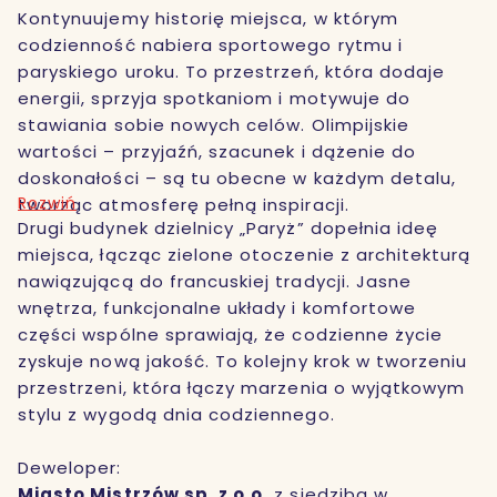
Kontynuujemy historię miejsca, w którym
codzienność nabiera sportowego rytmu i
paryskiego uroku. To przestrzeń, która dodaje
energii, sprzyja spotkaniom i motywuje do
stawiania sobie nowych celów. Olimpijskie
wartości – przyjaźń, szacunek i dążenie do
doskonałości – są tu obecne w każdym detalu,
Rozwiń
tworząc atmosferę pełną inspiracji.
Drugi budynek dzielnicy „Paryż” dopełnia ideę
miejsca, łącząc zielone otoczenie z architekturą
nawiązującą do francuskiej tradycji. Jasne
wnętrza, funkcjonalne układy i komfortowe
części wspólne sprawiają, że codzienne życie
zyskuje nową jakość. To kolejny krok w tworzeniu
przestrzeni, która łączy marzenia o wyjątkowym
stylu z wygodą dnia codziennego.
Deweloper:
Miasto Mistrzów sp. z o.o.
z siedzibą w