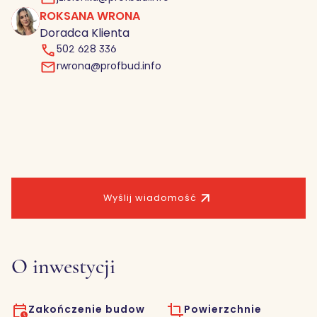
block.
text
ROKSANA WRONA
inside
Doradca Klienta
of a
502 628 336
div
rwrona@profbud.info
block.
Wyślij wiadomość
O inwestycji
Zakończenie budow
Powierzchnie