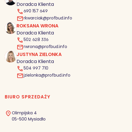
Doradca Klienta
690 157 649
rkwarciak@profbud.info
ROKSANA WRONA
RW
Doradca Klienta
502 628 336
rwrona@profbud.info
JUSTYNA ZIELONKA
JZ
Doradca Klienta
504 997 710
jzielonka@profbud.info
BIURO SPRZEDAŻY
Olimpijska 4
05-500 Mysiadło