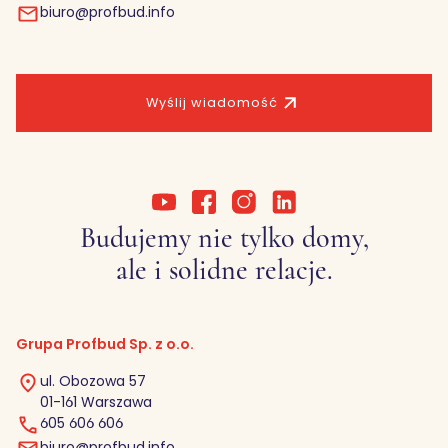
biuro@profbud.info
Wyślij wiadomość
Budujemy nie tylko domy,
ale i solidne relacje.
Grupa Profbud Sp. z o.o.
ul. Obozowa 57
01-161 Warszawa
605 606 606
biuro@profbud.info