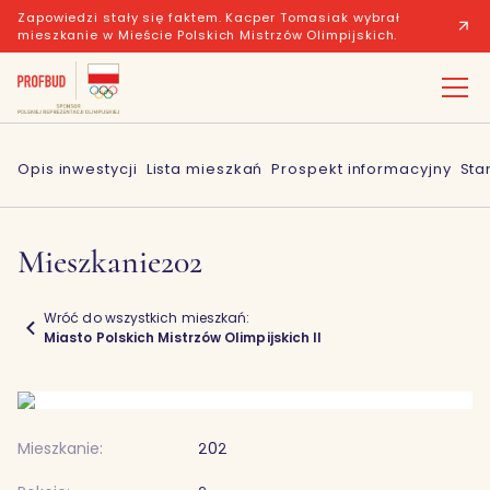
Zapowiedzi stały się faktem. Kacper Tomasiak wybrał
mieszkanie w Mieście Polskich Mistrzów Olimpijskich.
Opis inwestycji
Lista mieszkań
Prospekt informacyjny
Sta
Mieszkanie
202
Wróć do wszystkich mieszkań:
Miasto Polskich Mistrzów Olimpijskich II
Mieszkanie:
202