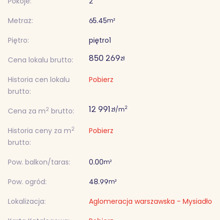
Pokoje:
2
Metraż:
65.45
m²
Piętro:
piętro
1
850 269
zł
Cena lokalu brutto:
Historia cen lokalu
Pobierz
brutto:
12 991
2
zł/m
2
Cena za m
brutto:
2
Historia ceny za m
Pobierz
brutto:
Pow. balkon/taras:
0.00
m²
Pow. ogród:
48.99
m²
Lokalizacja:
Aglomeracja warszawska - Mysiadło