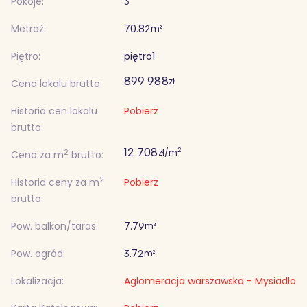
Pokoje:
3
Metraż:
70.82
m²
Piętro:
piętro
1
899 988
zł
Cena lokalu brutto:
Historia cen lokalu
Pobierz
brutto:
12 708
2
zł/m
2
Cena za m
brutto:
2
Historia ceny za m
Pobierz
brutto:
Pow. balkon/taras:
7.79
m²
Pow. ogród:
3.72
m²
Lokalizacja:
Aglomeracja warszawska - Mysiadło