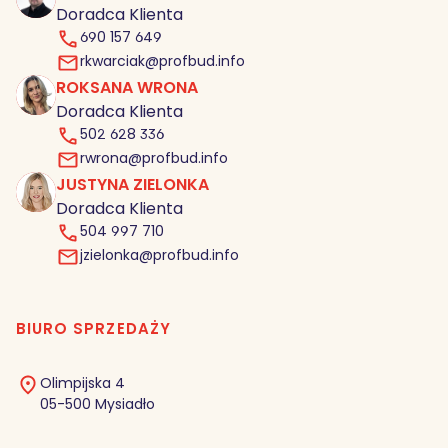
Doradca Klienta
690 157 649
rkwarciak@profbud.info
ROKSANA WRONA
RW
Doradca Klienta
502 628 336
rwrona@profbud.info
JUSTYNA ZIELONKA
JZ
Doradca Klienta
504 997 710
jzielonka@profbud.info
BIURO SPRZEDAŻY
Olimpijska 4
05-500 Mysiadło