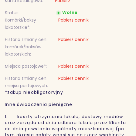
Karta Katalogowa:
Pobierz
Wolne
Status:
Komórki/boksy
Pobierz cennik
lokatorskie*:
Historia zmiany cen
Pobierz cennik
komórek/boksów
lokatorskich:
Miejsca postojowe*:
Pobierz cennik
Historia zmiany cen
Pobierz cennik
miejsc postojowych:
*zakup nieobligatoryjny
Inne świadczenia pieniężne:
1. koszty utrzymania lokalu, dostawy mediów
oraz zarządu od dnia odbioru lokalu przez Klienta
do dnia powstania wspólnoty mieszkaniowej (po
tym okresie opłaty wnosi się na rzecz wspólnoty