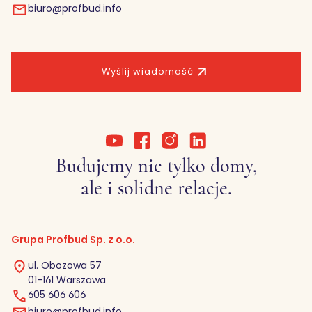
biuro@profbud.info
Wyślij wiadomość
Budujemy nie tylko domy,
ale i solidne relacje.
Grupa Profbud Sp. z o.o.
ul. Obozowa 57
01-161 Warszawa
605 606 606
biuro@profbud.info