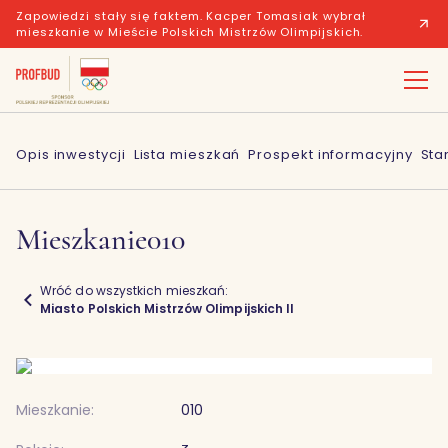
Zapowiedzi stały się faktem. Kacper Tomasiak wybrał
mieszkanie w Mieście Polskich Mistrzów Olimpijskich.
Opis inwestycji
Lista mieszkań
Prospekt informacyjny
Sta
Mieszkanie
010
Wróć do wszystkich mieszkań:
Miasto Polskich Mistrzów Olimpijskich II
Mieszkanie:
010