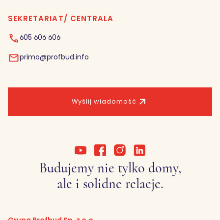
SEKRETARIAT/ CENTRALA
605 606 606
primo@profbud.info
Wyślij wiadomość
Budujemy nie tylko domy,
ale i solidne relacje.
Grupa Profbud Sp. z o.o.