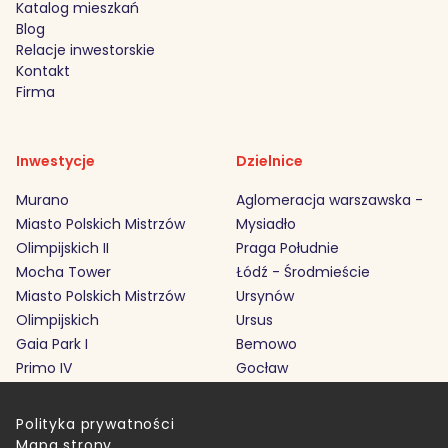
Katalog mieszkań
Blog
Relacje inwestorskie
Kontakt
Firma
Inwestycje
Dzielnice
Murano
Aglomeracja warszawska -
Miasto Polskich Mistrzów
Mysiadło
Olimpijskich II
Praga Południe
Mocha Tower
Łódź - Środmieście
Miasto Polskich Mistrzów
Ursynów
Olimpijskich
Ursus
Gaia Park I
Bemowo
Primo IV
Gocław
Polityka prywatności
Mapa strony