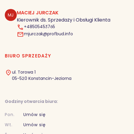
MACIEJ JURCZAK
MJ
Kierownik ds. Sprzedaży i Obsługi Klienta
+48505453765
mjurczak@profbud.info
BIURO SPRZEDAŻY
ul. Torowa 1
05-520 Konstancin-Jeziorna
Godziny otwarcia biura:
Pon.
Umów się
Wt.
Umów się