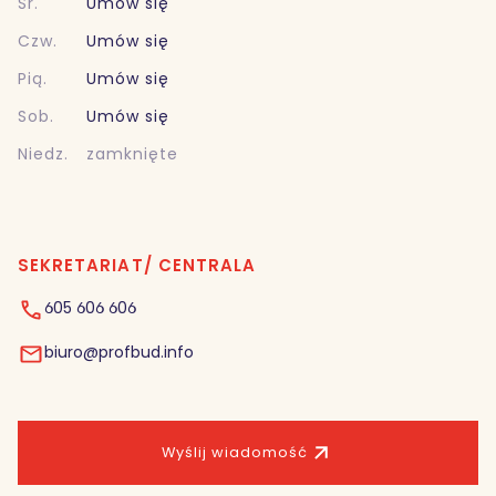
Śr.
Umów się
Czw.
Umów się
Pią.
Umów się
Sob.
Umów się
Niedz.
zamknięte
SEKRETARIAT/ CENTRALA
605 606 606
biuro@profbud.info
Wyślij wiadomość