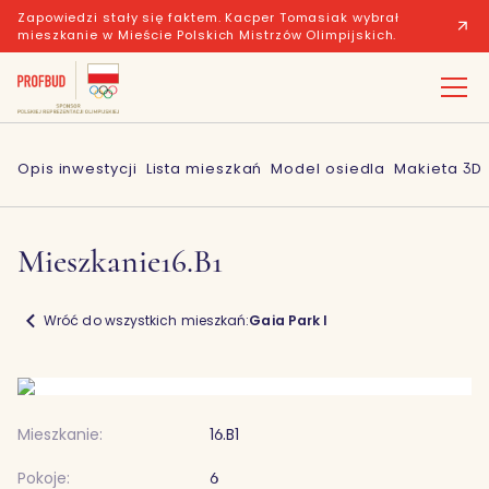
Zapowiedzi stały się faktem. Kacper Tomasiak wybrał
mieszkanie w Mieście Polskich Mistrzów Olimpijskich.
Opis inwestycji
Lista mieszkań
Model osiedla
Makieta 3D
Mieszkanie
16.B1
Wróć do wszystkich mieszkań:
Gaia Park I
Mieszkanie:
16.B1
Pokoje:
6