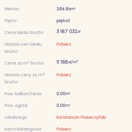
Metraż:
284.86
m²
Piętro:
piętro
1
3 187 032
zł
Cena lokalu brutto:
Historia cen lokalu
Pobierz
brutto:
11 188
2
zł/m
2
Cena za m
brutto:
2
Historia ceny za m
Pobierz
brutto:
Pow. balkon/taras:
0.00
m²
Pow. ogród:
0.00
m²
Lokalizacja:
Konstancin Piaseczyński
Karta Katalogowa:
Pobierz