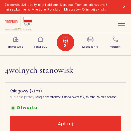
Zapowiedzi stały się faktem. Kacper Tomasiak wybrał
mieszkanie w Mieście Polskich Mistrzów Olimpijskich.
O pracy u nas
Otwarte stanowiska
Co u nas słychać?
0
Inwestycje
PROFBUD
Polubione
Mieszkania
Kontakt
4
wolnych stanowisk
Księgowy (k/m)
Miejsce pracy:
Miejsce pracy: Obozowa 57, Wola, Warszawa
Otwarta
Aplikuj