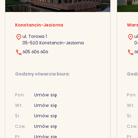
Konstancin-Jeziorna
Wars
ul. Torowa 1
u
05-520 Konstancin-Jeziorna
0
605 606 606
6
Godziny otwarcia biura:
Godz
Pon.
Umów się
Pon.
Wt.
Umów się
Wt.
Śr.
Umów się
Śr.
Czw.
Umów się
Czw
Pt.
Umów się
Pt.