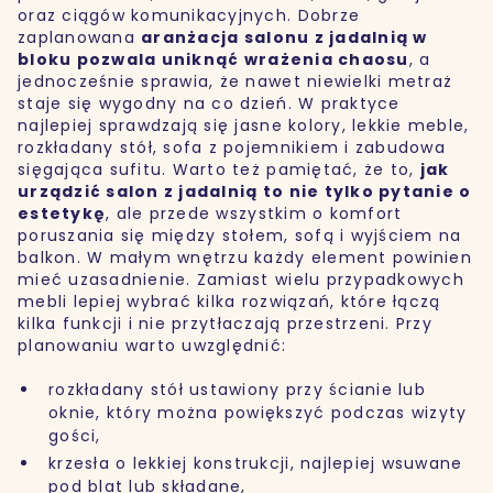
oraz ciągów komunikacyjnych. Dobrze
zaplanowana
aranżacja salonu z jadalnią w
bloku
pozwala uniknąć wrażenia chaosu
, a
jednocześnie sprawia, że nawet niewielki metraż
staje się wygodny na co dzień. W praktyce
najlepiej sprawdzają się jasne kolory, lekkie meble,
rozkładany stół, sofa z pojemnikiem i zabudowa
sięgająca sufitu. Warto też pamiętać, że to,
jak
urządzić salon z jadalnią
to nie tylko pytanie o
estetykę
, ale przede wszystkim o komfort
poruszania się między stołem, sofą i wyjściem na
balkon. W małym wnętrzu każdy element powinien
mieć uzasadnienie. Zamiast wielu przypadkowych
mebli lepiej wybrać kilka rozwiązań, które łączą
kilka funkcji i nie przytłaczają przestrzeni. Przy
planowaniu warto uwzględnić:
rozkładany stół ustawiony przy ścianie lub
oknie, który można powiększyć podczas wizyty
gości,
krzesła o lekkiej konstrukcji, najlepiej wsuwane
pod blat lub składane,