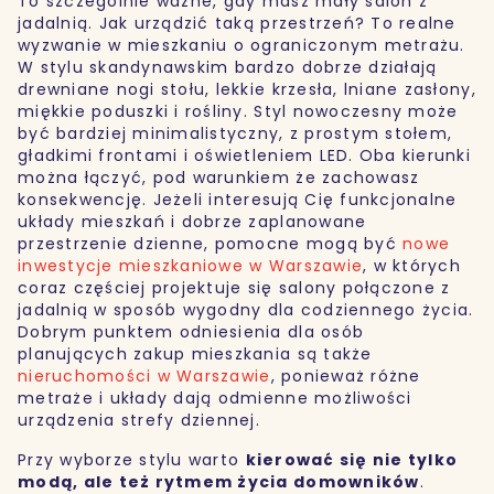
To szczególnie ważne, gdy masz mały salon z
jadalnią. Jak urządzić taką przestrzeń? To realne
wyzwanie w mieszkaniu o ograniczonym metrażu.
W stylu skandynawskim bardzo dobrze działają
drewniane nogi stołu, lekkie krzesła, lniane zasłony,
miękkie poduszki i rośliny. Styl nowoczesny może
być bardziej minimalistyczny, z prostym stołem,
gładkimi frontami i oświetleniem LED. Oba kierunki
można łączyć, pod warunkiem że zachowasz
konsekwencję. Jeżeli interesują Cię funkcjonalne
układy mieszkań i dobrze zaplanowane
przestrzenie dzienne, pomocne mogą być
nowe
inwestycje mieszkaniowe w Warszawie
, w których
coraz częściej projektuje się salony połączone z
jadalnią w sposób wygodny dla codziennego życia.
Dobrym punktem odniesienia dla osób
planujących zakup mieszkania są także
nieruchomości w Warszawie
, ponieważ różne
metraże i układy dają odmienne możliwości
urządzenia strefy dziennej.
Przy wyborze stylu warto
kierować się nie tylko
modą, ale też rytmem życia domowników
.