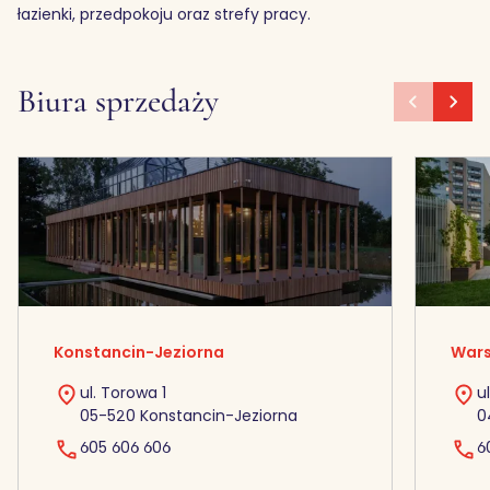
łazienki, przedpokoju oraz strefy pracy.
Biura sprzedaży
Konstancin-Jeziorna
Wars
ul. Torowa 1
u
05-520 Konstancin-Jeziorna
0
605 606 606
6