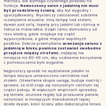
metrażu, ale wymaga czytelnego podziału na
funkcje.
Nowoczesny salon z jadalnią
nie musi
być przedzielony ścianą
, aby był wygodny i
uporządkowany. Wystarczy zastosować subtelne
rozwiązania wizualne: inną lampę nad stołem,
dywan pod sofą, tapetę przy jadalni lub różnicę w
fakturze materiałów. Dzięki temu domownicy od
razu wiedzą, gdzie znajduje się część
wypoczynkowa, a gdzie miejsce wspólnych
posiłków. Dobrze przemyślana
aranżacja salonu z
jadalnią w bloku
powinna zostawiać swobodne
przejście między strefami
, najlepiej nie
mniejsze niż 80–90 cm, aby codzienne korzystanie
z pomieszczenia było wygodne.
Najprostszy sposób na wydzielenie jadalni to
lampa wisząca umieszczona centralnie nad
stołem. Oświetlenie skupia uwagę, buduje nastrój i
sprawia, że stół staje się naturalnym centrum tej
części pokoju. W większych wnętrzach sprawdzą
się lamele, ażurowe regały lub przesuwne panele,
natomiast w mniejszych mieszkaniach lepiej
działa dywan, kolor ściany albo dekoracyjna listwa.