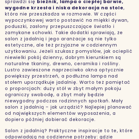
sprawdzi się
bieżnik, lampa o ciepłej barwie,
wygodne krzesła i niska dekoracja na stole
,
która nie przeszkadza w rozmowie. W części
wypoczynkowej warto postawić na miękki dywan,
poduszki, zasłony przepuszczające światło i
zamykane schowki. Takie dodatki sprawiają, że
salon z jadalnią i jego aranżacje są nie tylko
estetyczne, ale też przyjazne w codziennym
użytkowaniu. Jeżeli szukasz pomysłów, jak ocieplić
niewielki pokój dzienny, dobrym kierunkiem są
naturalne tkaniny, drewno, ceramika i rośliny.
Lustro zawieszone naprzeciwko okna optycznie
powiększy przestrzeń, a podłużna lampa nad
stołem uporządkuje jadalnię. Warto też pamiętać
o proporcjach: duży stół w zbyt małym pokoju
ograniczy swobodę, a zbyt mały będzie
niewygodny podczas rodzinnych spotkań. Mały
salon z jadalnią – jak urządzić? Najlepiej planować
od największych elementów wyposażenia, a
dopiero później dobierać dekoracje.
Salon z jadalnią? Praktyczne inspiracje to te, które
odpowiadają na codzienne potrzeby: gdzie