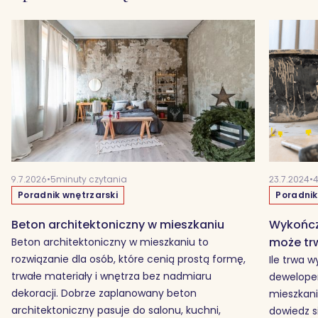
9.7.2026
•
5
minuty czytania
23.7.2024
•
Poradnik wnętrzarski
Poradnik
Beton architektoniczny w mieszkaniu
Wykończe
może tr
Beton architektoniczny w mieszkaniu to
rozwiązanie dla osób, które cenią prostą formę,
Ile trwa 
trwałe materiały i wnętrza bez nadmiaru
deweloper
dekoracji. Dobrze zaplanowany beton
mieszkani
architektoniczny pasuje do salonu, kuchni,
dowiedz s