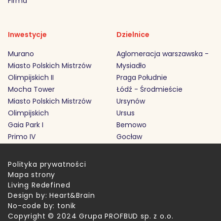
Firma
Inwestycje
Dzielnice
Murano
Aglomeracja warszawska -
Miasto Polskich Mistrzów
Mysiadło
Olimpijskich II
Praga Południe
Mocha Tower
Łódź - Środmieście
Miasto Polskich Mistrzów
Ursynów
Olimpijskich
Ursus
Gaia Park I
Bemowo
Primo IV
Gocław
Polityka prywatności
Mapa strony
Living Redefined
Design by:
Heart&Brain
No-code by:
tonik
Copyright © 2024 Grupa PROFBUD sp. z o.o.