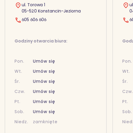
ul. Torowa 1
u
05-520 Konstancin-Jeziorna
0
605 606 606
6
Godziny otwarcia biura:
Godz
Pon.
Umów się
Pon.
Wt.
Umów się
Wt.
Śr.
Umów się
Śr.
Czw.
Umów się
Czw
Pt.
Umów się
Pt.
Sob.
Umów się
Sob.
Niedz.
zamknięte
Nied