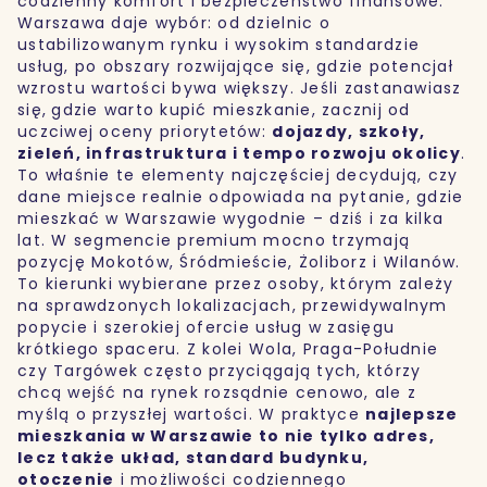
codzienny komfort i bezpieczeństwo finansowe.
Warszawa daje wybór: od dzielnic o
ustabilizowanym rynku i wysokim standardzie
usług, po obszary rozwijające się, gdzie potencjał
wzrostu wartości bywa większy. Jeśli zastanawiasz
się,
gdzie warto kupić mieszkanie, zacznij od
uczciwej oceny priorytetów:
dojazdy, szkoły,
zieleń, infrastruktura i tempo rozwoju okolicy
.
To właśnie te elementy najczęściej decydują, czy
dane miejsce realnie odpowiada na pytanie, gdzie
mieszkać w Warszawie wygodnie – dziś i za kilka
lat. W segmencie premium mocno trzymają
pozycję Mokotów, Śródmieście, Żoliborz i Wilanów.
To kierunki wybierane przez osoby, którym zależy
na sprawdzonych lokalizacjach, przewidywalnym
popycie i szerokiej ofercie usług w zasięgu
krótkiego spaceru. Z kolei Wola, Praga-Południe
czy Targówek często przyciągają tych, którzy
chcą wejść na rynek rozsądnie cenowo, ale z
myślą o przyszłej wartości. W praktyce
najlepsze
mieszkania w Warszawie to nie tylko adres,
lecz także układ, standard budynku,
otoczenie
i możliwości codziennego