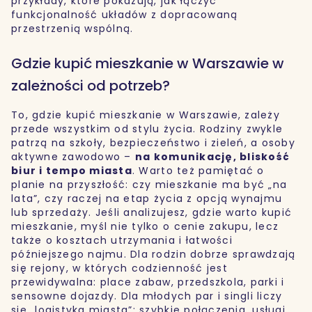
przykłady, które pokazują, jak łączyć
funkcjonalność układów z dopracowaną
przestrzenią wspólną.
Gdzie kupić mieszkanie w Warszawie w
zależności od potrzeb?
To, gdzie kupić mieszkanie w Warszawie, zależy
przede wszystkim od stylu życia. Rodziny zwykle
patrzą na szkoły, bezpieczeństwo i zieleń, a osoby
aktywne zawodowo –
na komunikację, bliskość
biur i tempo miasta
. Warto też pamiętać o
planie na przyszłość: czy mieszkanie ma być „na
lata”, czy raczej na etap życia z opcją wynajmu
lub sprzedaży. Jeśli analizujesz, gdzie warto kupić
mieszkanie, myśl nie tylko o cenie zakupu, lecz
także o kosztach utrzymania i łatwości
późniejszego najmu. Dla rodzin dobrze sprawdzają
się rejony, w których codzienność jest
przewidywalna: place zabaw, przedszkola, parki i
sensowne dojazdy. Dla młodych par i singli liczy
się „logistyka miasta”: szybkie połączenia, usługi