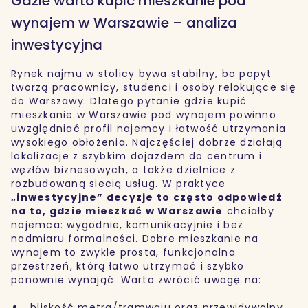
Gdzie warto kupić mieszkanie pod
wynajem w Warszawie – analiza
inwestycyjna
Rynek najmu w stolicy bywa stabilny, bo popyt
tworzą pracownicy, studenci i osoby relokujące się
do Warszawy. Dlatego pytanie gdzie kupić
mieszkanie w Warszawie pod wynajem powinno
uwzględniać profil najemcy i łatwość utrzymania
wysokiego obłożenia. Najczęściej dobrze działają
lokalizacje z szybkim dojazdem do centrum i
węzłów biznesowych, a także dzielnice z
rozbudowaną siecią usług. W praktyce
„inwestycyjne” decyzje to często odpowiedź
na to, gdzie mieszkać w Warszawie
chciałby
najemca: wygodnie, komunikacyjnie i bez
nadmiaru formalności. Dobre mieszkanie na
wynajem to zwykle prosta, funkcjonalna
przestrzeń, którą łatwo utrzymać i szybko
ponownie wynająć. Warto zwrócić uwagę na:
bliskość metra/tramwaju oraz przewidywalny