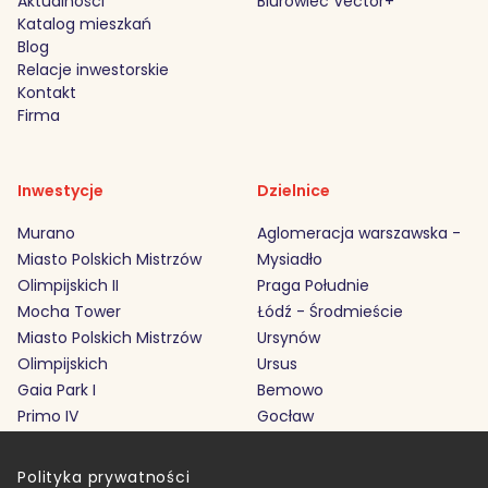
Aktualności
Biurowiec Vector+
Katalog mieszkań
Blog
Relacje inwestorskie
Kontakt
Firma
Inwestycje
Dzielnice
Murano
Aglomeracja warszawska -
Miasto Polskich Mistrzów
Mysiadło
Olimpijskich II
Praga Południe
Mocha Tower
Łódź - Środmieście
Miasto Polskich Mistrzów
Ursynów
Olimpijskich
Ursus
Gaia Park I
Bemowo
Primo IV
Gocław
Polityka prywatności