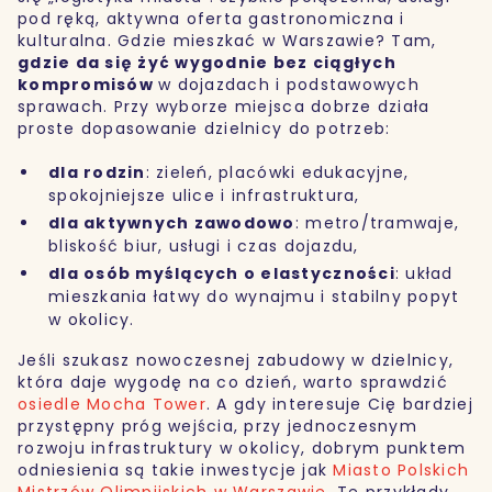
pod ręką, aktywna oferta gastronomiczna i
kulturalna. Gdzie mieszkać w Warszawie? Tam,
gdzie da się żyć wygodnie bez ciągłych
kompromisów
w dojazdach i podstawowych
sprawach. Przy wyborze miejsca dobrze działa
proste dopasowanie dzielnicy do potrzeb:
dla rodzin
: zieleń, placówki edukacyjne,
spokojniejsze ulice i infrastruktura,
dla aktywnych zawodowo
: metro/tramwaje,
bliskość biur, usługi i czas dojazdu,
dla osób myślących o elastyczności
: układ
mieszkania łatwy do wynajmu i stabilny popyt
w okolicy.
Jeśli szukasz nowoczesnej zabudowy w dzielnicy,
która daje wygodę na co dzień, warto sprawdzić
osiedle Mocha Tower
. A gdy interesuje Cię bardziej
przystępny próg wejścia, przy jednoczesnym
rozwoju infrastruktury w okolicy, dobrym punktem
odniesienia są takie inwestycje jak
Miasto Polskich
Mistrzów Olimpijskich w Warszawie
. Te przykłady