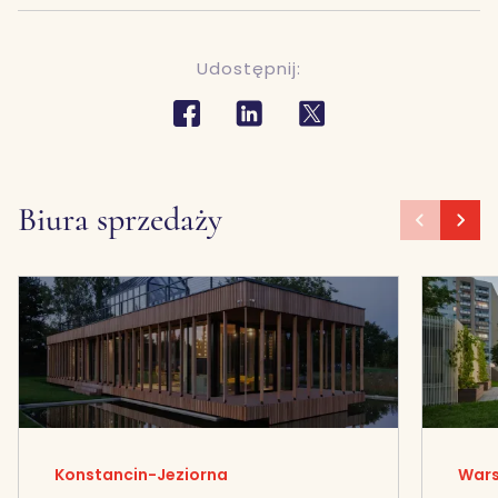
Udostępnij:
Biura sprzedaży
Konstancin-Jeziorna
Wars