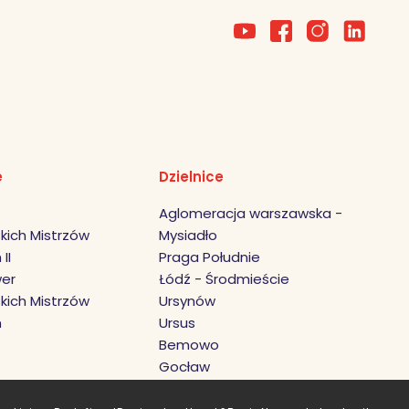
e
Dzielnice
Aglomeracja warszawska -
kich Mistrzów
Mysiadło
II
Praga Południe
er
Łódź - Środmieście
kich Mistrzów
Ursynów
h
Ursus
Bemowo
Gocław