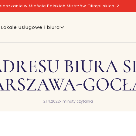
ieszkanie w Mieście Polskich Mistrzów Olimpijskich.
Lokale usługowe i biura
DRESU BIURA 
ARSZAWA-GOCŁ
21.4.2022
•
1
minuty czytania