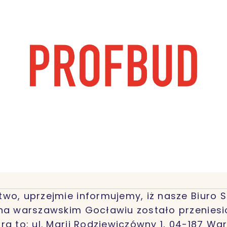
wo, uprzejmie informujemy, iż nasze Biuro 
na warszawskim Gocławiu zostało przeniesi
ra to: ul. Marii Rodziewiczówny 1, 04-187 Wa