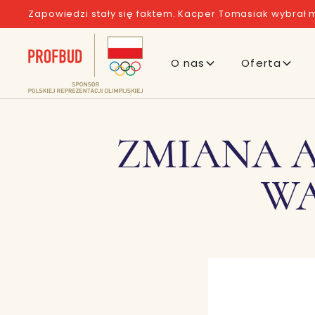
Zapowiedzi stały się faktem. Kacper Tomasiak wybrał m
O nas
Oferta
ZMIANA A
W