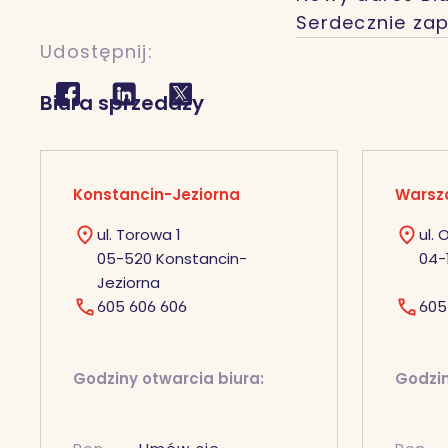
Serdecznie za
Udostępnij:
Biura sprzedaży
Konstancin-Jeziorna
Warsz
ul. Torowa 1
ul.
05-520 Konstancin-
04-
Jeziorna
605 606 606
605
Godziny otwarcia biura:
Godzin