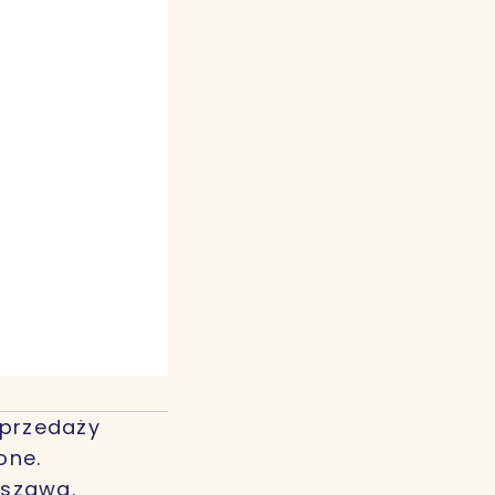
Sprzedaży
one.
rszawa.