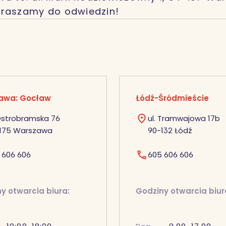
praszamy do odwiedzin!
awa: Gocław
Łódź-Śródmieście
 Ostrobramska 76
ul. Tramwajowa 17b
175 Warszawa
90-132 Łódź
 606 606
605 606 606
y otwarcia biura:
Godziny otwarcia biur