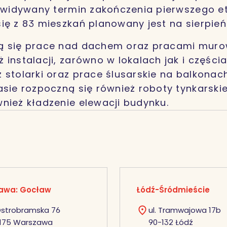
zewidywany termin zakończenia pierwszego e
ię z 83 mieszkań planowany jest na sierpień 
ą się prace nad dachem oraz pracami muro
 instalacji, zarówno w lokalach jak i części
 stolarki oraz prace ślusarskie na balkonac
asie rozpoczną się również roboty tynkarskie
nież kładzenie elewacji budynku.
awa: Gocław
Łódź-Śródmieście
 Ostrobramska 76
ul. Tramwajowa 17b
175 Warszawa
90-132 Łódź