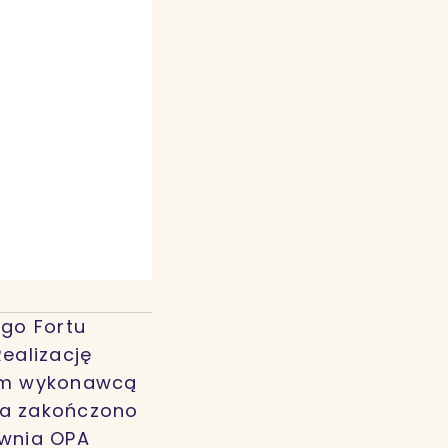
go Fortu
ealizację
nym wykonawcą
nia zakończono
ownia OPA