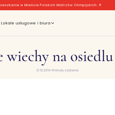
ieszkanie w Mieście Polskich Mistrzów Olimpijskich.
Lokale usługowe i biura
e wiechy na osiedl
21.12.2016
•
1
minuty czytania