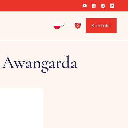
Kontakt
0
u Awangarda