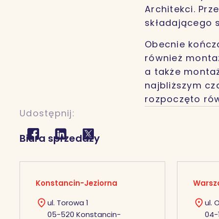
Architekci. Pr
składającego s
Obecnie kończ
również montaż
a także montaż
najbliższym cz
rozpoczęto rów
Udostępnij:
Biura sprzedaży
Konstancin-Jeziorna
Warsz
ul. Torowa 1
ul.
05-520 Konstancin-
04-