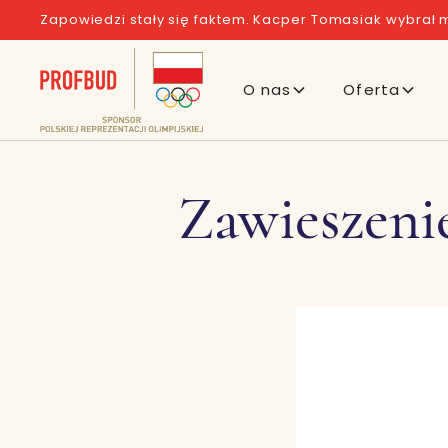
Zapowiedzi stały się faktem. Kacper Tomasiak wybrał m
O nas
Oferta
Zawieszeni