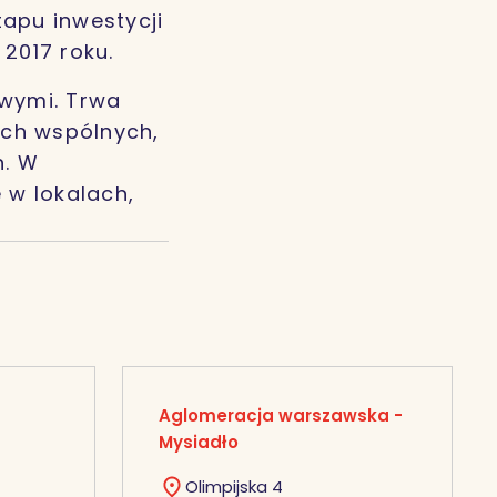
tapu inwestycji
2017 roku.
wymi. Trwa
ach wspólnych,
h. W
 w lokalach,
Aglomeracja warszawska -
Mysiadło
Olimpijska 4