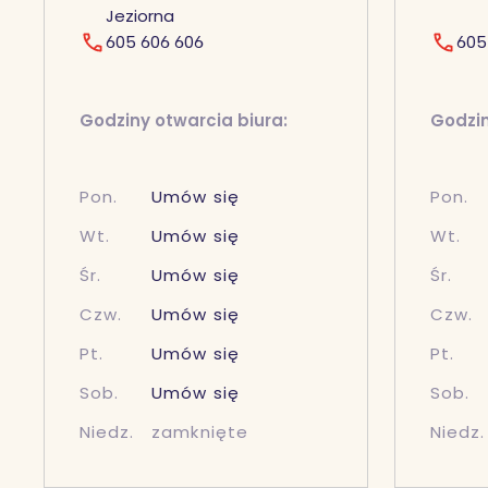
Jeziorna
605 606 606
605
Godziny otwarcia biura:
Godzin
Pon.
Umów się
Pon.
Wt.
Umów się
Wt.
Śr.
Umów się
Śr.
Czw.
Umów się
Czw.
Pt.
Umów się
Pt.
Sob.
Umów się
Sob.
Niedz.
zamknięte
Niedz.