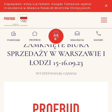
Zapowiedzi stały się faktem. Kacper Tomasiak wybrał
mieszkanie w Mieście Polskich Mistrzów Olimpijskich.
0
Inwestycje
PROFBUD
Polubione
Mieszkania
Kontakt
ZAMKNIĘTE BIURA
SPRZEDAŻY W WARSZAWIE I
ŁODZI 15-16.09.23
14.9.2023
•
1
minuty czytania