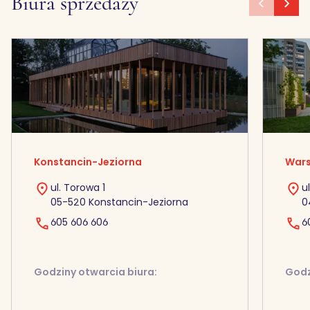
Biura sprzedaży
Konstancin-Jeziorna
Wars
ul. Torowa 1
u
05-520 Konstancin-Jeziorna
0
605 606 606
6
Godziny otwarcia biura:
Godz