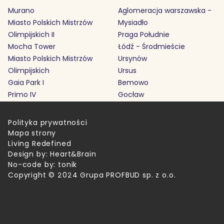
Murano
Aglomeracja warszawska -
Miasto Polskich Mistrzów
Mysiadło
Olimpijskich II
Praga Południe
Mocha Tower
Łódź - Środmieście
Miasto Polskich Mistrzów
Ursynów
Olimpijskich
Ursus
Gaia Park I
Bemowo
Primo IV
Gocław
Polityka prywatności
Mapa strony
Living Redefined
Design by:
Heart&Brain
No-code by:
tonik
Copyright © 2024 Grupa PROFBUD sp. z o.o.