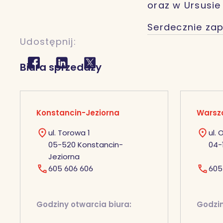
oraz w Ursusie
Serdecznie zap
Udostępnij:
Biura sprzedaży
Konstancin-Jeziorna
Warsz
ul. Torowa 1
ul.
05-520 Konstancin-
04-
Jeziorna
605 606 606
605
Godziny otwarcia biura:
Godzin