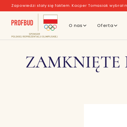
Zapowiedzi stały się faktem. Kacper Tomasiak wybrał m
O nas
Oferta
ZAMKNIĘTE B