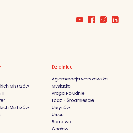
e
Dzielnice
Aglomeracja warszawska -
kich Mistrzów
Mysiadło
II
Praga Południe
er
Łódź - Środmieście
kich Mistrzów
Ursynów
h
Ursus
Bemowo
Gocław