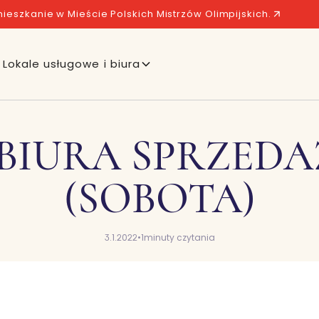
ieszkanie w Mieście Polskich Mistrzów Olimpijskich.
Lokale usługowe i biura
IURA SPRZEDAŻ
(SOBOTA)
3.1.2022
•
1
minuty czytania