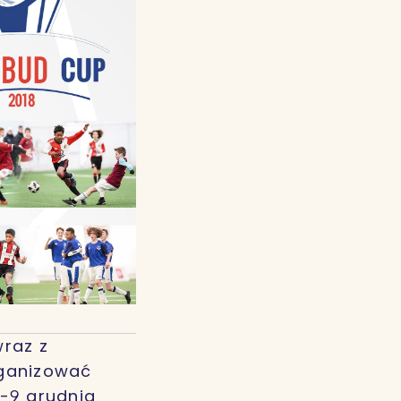
wraz z
rganizować
8-9 grudnia