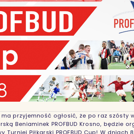
ma przyjemność ogłosić, że po raz szósty 
arską Beniaminek PROFBUD Krosno, będzie o
 Turniej Piłkarski PROFBUD Cup! W dniach 