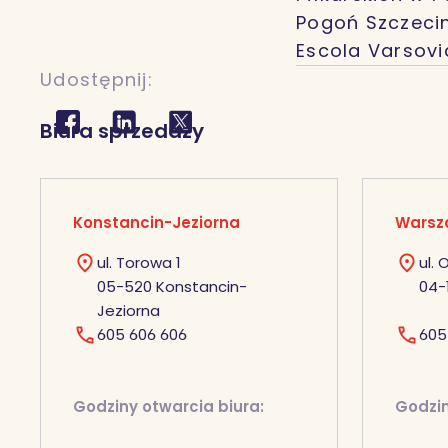
Pogoń Szczecin
Escola Varsovia
Udostępnij:
Biura sprzedaży
Konstancin-Jeziorna
Warsz
ul. Torowa 1
ul.
05-520 Konstancin-
04-
Jeziorna
605 606 606
605
Godziny otwarcia biura:
Godzin