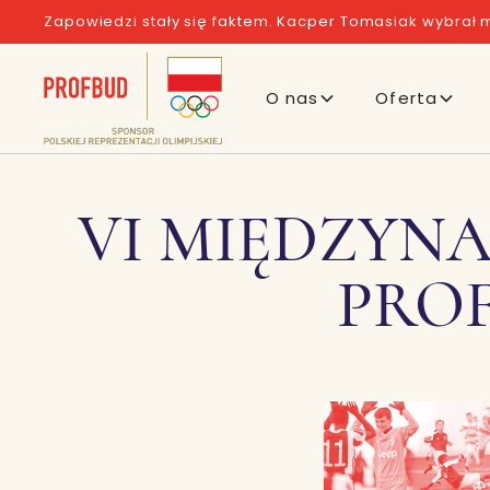
Zapowiedzi stały się faktem. Kacper Tomasiak wybrał m
O nas
Oferta
VI MIĘDZYN
PROF