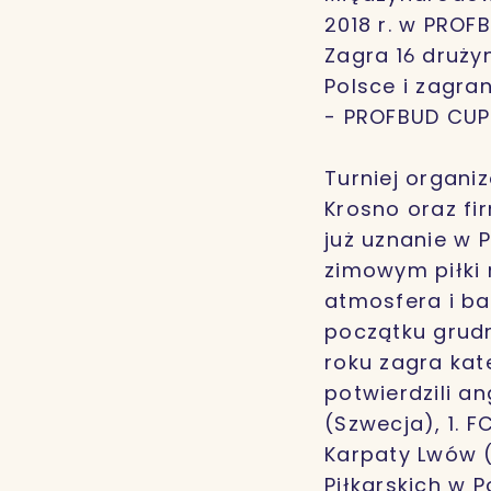
2018 r. w PROF
Zagra 16 druży
Polsce i zagran
- PROFBUD CUP
Turniej organi
Krosno oraz fi
już uznanie w 
zimowym piłki 
atmosfera i ba
początku grudn
roku zagra kat
potwierdzili a
(Szwecja), 1. 
Karpaty Lwów (
Piłkarskich w 