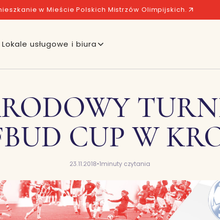
ieszkanie w Mieście Polskich Mistrzów Olimpijskich.
Lokale usługowe i biura
ARODOWY TURNIE
BUD CUP W KR
23.11.2018
•
1
minuty czytania