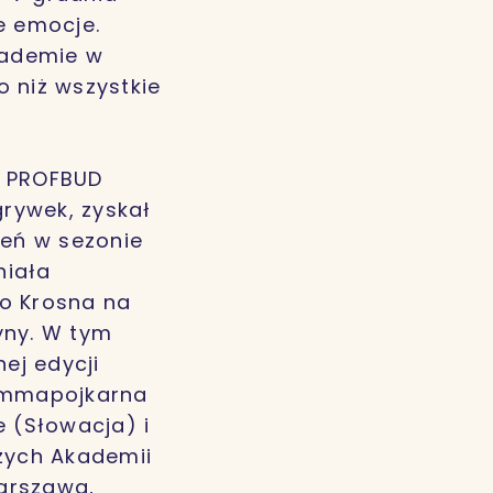
e emocje.
kademie w
o niż wszystkie
k PROFBUD
rywek, zyskał
zeń w sezonie
niała
do Krosna na
yny. W tym
ej edycji
rommapojkarna
e (Słowacja) i
szych Akademii
Warszawa,