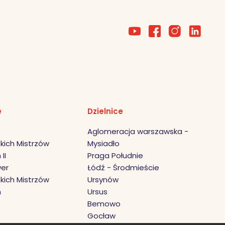
e
Dzielnice
Aglomeracja warszawska -
kich Mistrzów
Mysiadło
II
Praga Południe
er
Łódź - Środmieście
kich Mistrzów
Ursynów
h
Ursus
Bemowo
Gocław