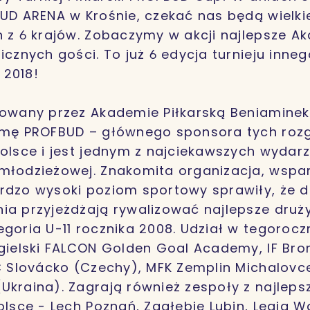
BUD ARENA w Krośnie, czekać nas będą wielki
n z 6 krajów. Zobaczymy w akcji najlepsze A
icznych gości. To już 6 edycja turnieju inneg
 2018!
zowany przez Akademie Piłkarską Beniamine
rmę PROFBUD – głównego sponsora tych rozg
Polsce i jest jednym z najciekawszych wydar
młodzieżowej. Znakomita organizacja, wspa
rdzo wysoki poziom sportowy sprawiły, że 
ia przyjeżdżają rywalizować najlepsze druż
egoria U-11 rocznika 2008. Udział w tegoroczn
ngielski FALCON Golden Goal Academy, IF B
FC Slovácko (Czechy), MFK Zemplin Michalovc
Ukraina). Zagrają również zespoły z najlep
Polsce - Lech Poznań, Zagłębie Lubin, Legia 