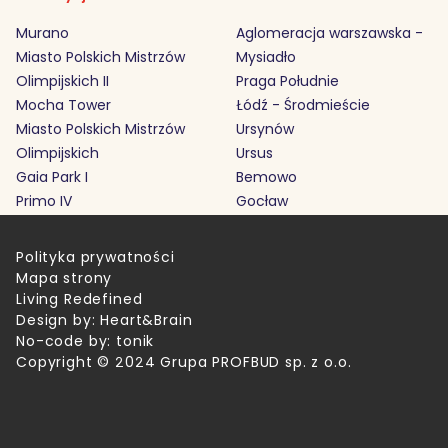
Murano
Aglomeracja warszawska -
Miasto Polskich Mistrzów
Mysiadło
Olimpijskich II
Praga Południe
Mocha Tower
Łódź - Środmieście
Miasto Polskich Mistrzów
Ursynów
Olimpijskich
Ursus
Gaia Park I
Bemowo
Primo IV
Gocław
Polityka prywatności
Mapa strony
Living Redefined
Design by:
Heart&Brain
No-code by:
tonik
Copyright © 2024 Grupa PROFBUD sp. z o.o.