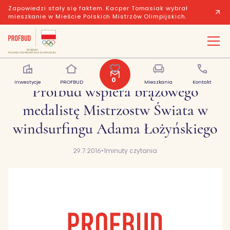
Zapowiedzi stały się faktem. Kacper Tomasiak wybrał
mieszkanie w Mieście Polskich Mistrzów Olimpijskich.
0
Inwestycje
PROFBUD
Polubione
Mieszkania
Kontakt
Profbud wspiera brązowego
medalistę Mistrzostw Świata w
windsurfingu Adama Łożyńskiego
29.7.2016
•
1
minuty czytania