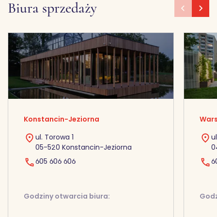
Biura sprzedaży
Konstancin-Jeziorna
Wars
ul. Torowa 1
u
05-520 Konstancin-Jeziorna
0
605 606 606
6
Godziny otwarcia biura:
Godz