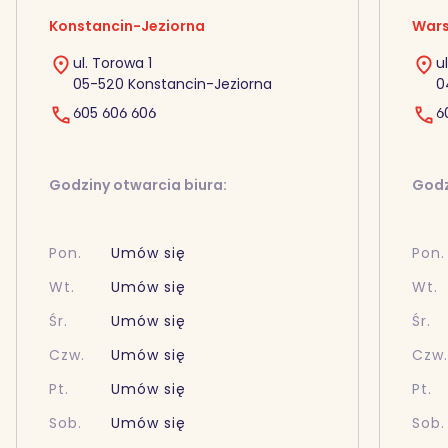
Konstancin-Jeziorna
Wars
ul. Torowa 1
u
05-520 Konstancin-Jeziorna
0
605 606 606
6
Godziny otwarcia biura:
Godz
Pon.
Umów się
Pon.
Wt.
Umów się
Wt.
Śr.
Umów się
Śr.
Czw.
Umów się
Czw
Pt.
Umów się
Pt.
Sob.
Umów się
Sob.