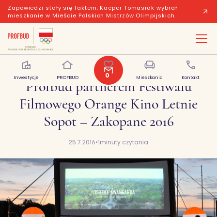
Zapowiedzi stały się faktem. Kacper Tomasiak wybrał
mieszkanie w Mieście Polskich Mistrzów Olimpijskich.
0
Inwestycje
PROFBUD
Polubione
Mieszkania
Kontakt
Profbud partnerem Festiwalu
Filmowego Orange Kino Letnie
Sopot – Zakopane 2016
25.7.2016
•
1
minuty czytania