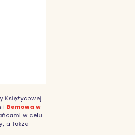
ry Księżycowej
n i
Bemowa w
kańcami w celu
, a także