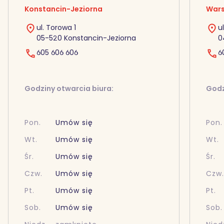
Konstancin-Jeziorna
Wars
ul. Torowa 1
u
05-520 Konstancin-Jeziorna
0
605 606 606
6
Godziny otwarcia biura:
Godz
Pon.
Umów się
Pon.
Wt.
Umów się
Wt.
Śr.
Umów się
Śr.
Czw.
Umów się
Czw
Pt.
Umów się
Pt.
Sob.
Umów się
Sob.