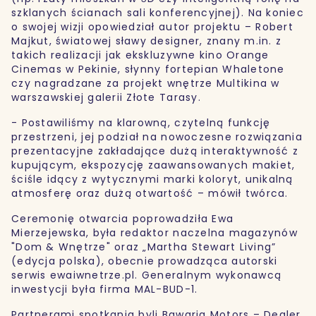
szklanych ścianach sali konferencyjnej). Na koniec
o swojej wizji opowiedział autor projektu – Robert
Majkut, światowej sławy designer, znany m.in. z
takich realizacji jak ekskluzywne kino Orange
Cinemas w Pekinie, słynny fortepian Whaletone
czy nagradzane za projekt wnętrze Multikina w
warszawskiej galerii Złote Tarasy.
- Postawiliśmy na klarowną, czytelną funkcję
przestrzeni, jej podział na nowoczesne rozwiązania
prezentacyjne zakładające dużą interaktywność z
kupującym, ekspozycję zaawansowanych makiet,
ściśle idący z wytycznymi marki koloryt, unikalną
atmosferę oraz dużą otwartość – mówił twórca.
Ceremonię otwarcia poprowadziła Ewa
Mierzejewska, była redaktor naczelna magazynów
"Dom & Wnętrze" oraz „Martha Stewart Living”
(edycja polska), obecnie prowadząca autorski
serwis ewaiwnetrze.pl. Generalnym wykonawcą
inwestycji była firma MAL-BUD-1.
Partnerami spotkania byli Bawaria Motors – Dealer