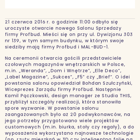
21 czerwca 2016 r. o godzinie 11:00 odbyło się
uroczyste otwarcie nowego Salonu Sprzedaży
firmy Profbud. Mieści się on przy ul. Dywizjonu 303
nr 139, w tym samym budynku, w którym swoje
siedziby mają firmy Profbud i MAL-BUD-1.
Na ceremonii otwarcia gościli przedstawiciele
czołowych magazynów wnętrzarskich w Polsce,
m.in. „Weranda”, „Dom i Wnętrze”, „Elle Deco”,
„Label Magazine”, „Sukces”, „F5” czy „Brief”. O idei
powstania salonu opowiedział Bohdan Szułczyński,
Wiceprezes Zarządu firmy Profbud. Następnie
Kamil Pączkowski, design manager ze Studia THIS,
przybliżył szczegóły realizacji, która stanowiła
spore wyzwanie. W powstanie salonu
zaangażowanych było aż 20 podwykonawców, na
jego potrzeby przygotowano wiele projektów
customowych (m.in. biurka, stoły czy regały), a do
wyposażenia wykorzystano najnowsze technologie
(np. rzuty mieszkań w 3D czy inteligentną folię na