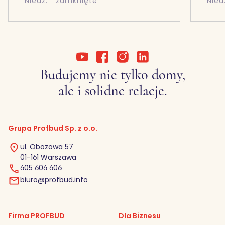
Niedz.
zamknięte
Nied
Budujemy nie tylko domy,
ale i solidne relacje.
Grupa Profbud Sp. z o.o.
ul. Obozowa 57
01-161 Warszawa
605 606 606
biuro@profbud.info
Firma PROFBUD
Dla Biznesu