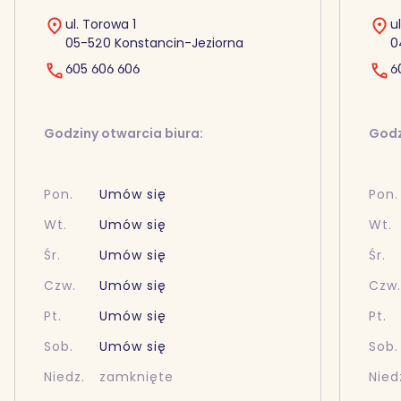
ul. Torowa 1
u
05-520 Konstancin-Jeziorna
0
605 606 606
6
Godziny otwarcia biura:
Godz
Pon.
Umów się
Pon.
Wt.
Umów się
Wt.
Śr.
Umów się
Śr.
Czw.
Umów się
Czw
Pt.
Umów się
Pt.
Sob.
Umów się
Sob.
Niedz.
zamknięte
Nied