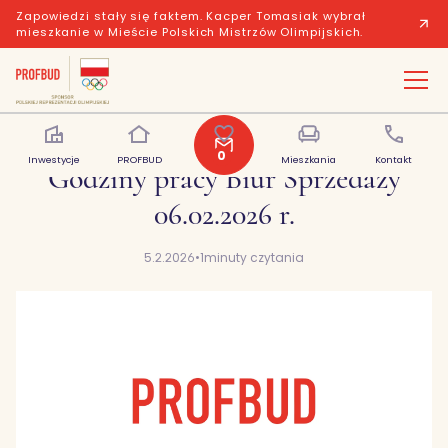
Zapowiedzi stały się faktem. Kacper Tomasiak wybrał
mieszkanie w Mieście Polskich Mistrzów Olimpijskich.
0
Inwestycje
PROFBUD
Polubione
Mieszkania
Kontakt
Godziny pracy Biur Sprzedaży
06.02.2026 r.
5.2.2026
•
1
minuty czytania