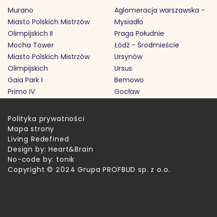
Murano
Aglomeracja warszawska -
Miasto Polskich Mistrzów
Mysiadło
Olimpijskich II
Praga Południe
Mocha Tower
Łódź - Środmieście
Miasto Polskich Mistrzów
Ursynów
Olimpijskich
Ursus
Gaia Park I
Bemowo
Primo IV
Gocław
Polityka prywatności
Mapa strony
Living Redefined
Design by:
Heart&Brain
No-code by:
tonik
Copyright © 2024 Grupa PROFBUD sp. z o.o.