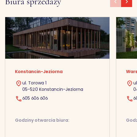
Biura sprzedaży
Konstancin-Jeziorna
Wars
ul. Torowa 1
u
05-520 Konstancin-Jeziorna
0
605 606 606
6
Godziny otwarcia biura:
Godz