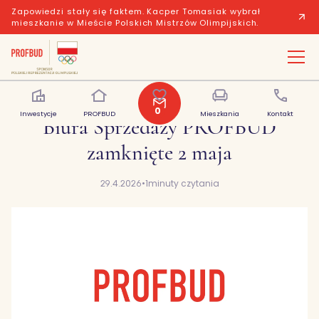
Zapowiedzi stały się faktem. Kacper Tomasiak wybrał
mieszkanie w Mieście Polskich Mistrzów Olimpijskich.
0
Inwestycje
PROFBUD
Polubione
Mieszkania
Kontakt
Biura Sprzedaży PROFBUD
zamknięte 2 maja
29.4.2026
•
1
minuty czytania