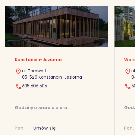
Konstancin-Jeziorna
Wars
ul. Torowa 1
u
05-520 Konstancin-Jeziorna
0
605 606 606
6
Godziny otwarcia biura:
Godz
Pon.
Umów się
Pon.