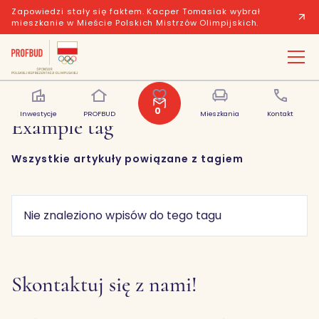
Zapowiedzi stały się faktem. Kacper Tomasiak wybrał
mieszkanie w Mieście Polskich Mistrzów Olimpijskich.
0
Inwestycje
PROFBUD
Polubione
Mieszkania
Kontakt
Example tag
Wszystkie artykuły powiązane z tagiem
Nie znaleziono wpisów do tego tagu
Skontaktuj się z nami!