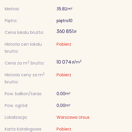
Metraż:
35.82
m²
Piętro:
piętro
10
360 851
zł
Cena lokalu brutto:
Historia cen lokalu
Pobierz
brutto:
10 074
2
zł/m
2
Cena za m
brutto:
2
Historia ceny za m
Pobierz
brutto:
Pow. balkon/taras:
0.00
m²
Pow. ogród:
0.00
m²
Lokalizacja:
Warszawa Ursus
Karta Katalogowa:
Pobierz