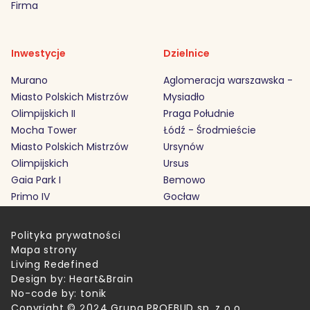
Firma
Inwestycje
Dzielnice
Murano
Aglomeracja warszawska -
Miasto Polskich Mistrzów
Mysiadło
Olimpijskich II
Praga Południe
Mocha Tower
Łódź - Środmieście
Miasto Polskich Mistrzów
Ursynów
Olimpijskich
Ursus
Gaia Park I
Bemowo
Primo IV
Gocław
Polityka prywatności
Mapa strony
Living Redefined
Design by:
Heart&Brain
No-code by:
tonik
Copyright © 2024 Grupa PROFBUD sp. z o.o.