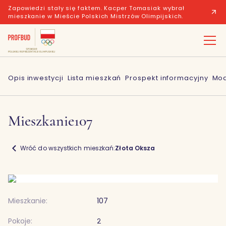
Zapowiedzi stały się faktem. Kacper Tomasiak wybrał
mieszkanie w Mieście Polskich Mistrzów Olimpijskich.
Opis inwestycji
Lista mieszkań
Prospekt informacyjny
Mod
Mieszkanie
107
Wróć do wszystkich mieszkań:
Złota Oksza
Mieszkanie:
107
Pokoje:
2