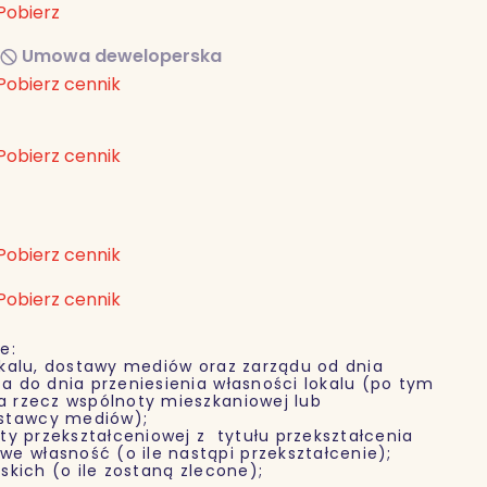
Pobierz
Umowa deweloperska
Pobierz cennik
Pobierz cennik
Pobierz cennik
Pobierz cennik
e:
alu, dostawy mediów oraz zarządu od dnia
ta do dnia przeniesienia własności lokalu (po tym
na rzecz wspólnoty mieszkaniowej lub
ostawcy mediów);
y przekształceniowej z tytułu przekształcenia
e własność (o ile nastąpi przekształcenie);
kich (o ile zostaną zlecone);