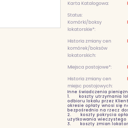
Karta Katalogowa:
Status:
Komórki/boksy
lokatorskie*:
Historia zmiany cen
komórek/boksów
lokatorskich:
Miejsca postojowe*:
Historia zmiany cen
miejsc postojowych:
Inne świadczenia pieniężn
1. koszty utrzymania lok
odbioru lokalu przez Klien
okresie opłaty wnosi się 
bezpośrednio na rzecz d
2. koszty pokrycia opłat
użytkowania wieczystego w
3. koszty zmian lokators