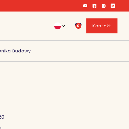
Kontakt
0
onika Budowy
60
2