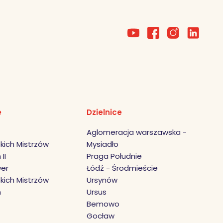
e
Dzielnice
Aglomeracja warszawska -
kich Mistrzów
Mysiadło
II
Praga Południe
er
Łódź - Środmieście
kich Mistrzów
Ursynów
h
Ursus
Bemowo
Gocław