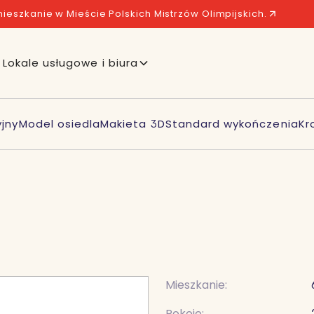
ieszkanie w Mieście Polskich Mistrzów Olimpijskich.
Lokale usługowe i biura
jny
Model osiedla
Makieta 3D
Standard wykończenia
Kr
Mieszkanie:
Pokoje: