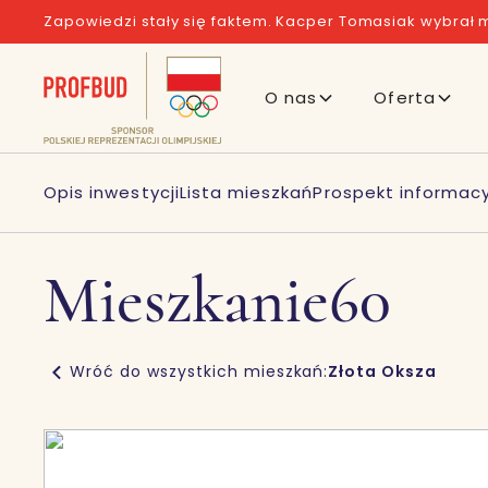
Zapowiedzi stały się faktem. Kacper Tomasiak wybrał m
O nas
Oferta
Opis inwestycji
Lista mieszkań
Prospekt informacy
Mieszkanie
60
Wróć do wszystkich mieszkań:
Złota Oksza