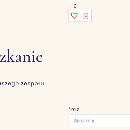
--0--
szkanie
aszego zespołu.
*
Imię