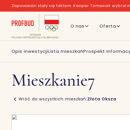
Zapowiedzi stały się faktem. Kacper Tomasiak wybrał m
O nas
Oferta
Opis inwestycji
Lista mieszkań
Prospekt informacy
Mieszkanie
7
Wróć do wszystkich mieszkań:
Złota Oksza