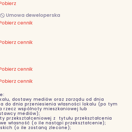
Pobierz
Umowa deweloperska
Pobierz cennik
Pobierz cennik
Pobierz cennik
Pobierz cennik
e:
alu, dostawy mediów oraz zarządu od dnia
ta do dnia przeniesienia własności lokalu (po tym
na rzecz wspólnoty mieszkaniowej lub
ostawcy mediów);
y przekształceniowej z tytułu przekształcenia
e własność (o ile nastąpi przekształcenie);
kich (o ile zostaną zlecone);