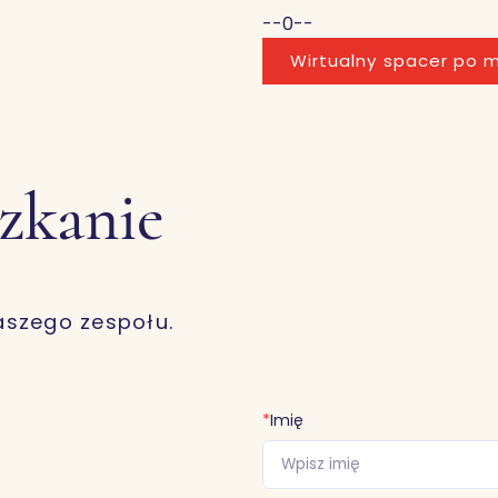
--0--
Wirtualny spacer po m
szkanie
aszego zespołu.
*
Imię