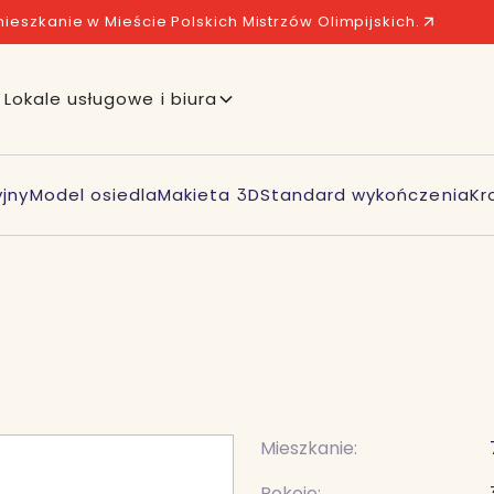
ieszkanie w Mieście Polskich Mistrzów Olimpijskich.
Lokale usługowe i biura
jny
Model osiedla
Makieta 3D
Standard wykończenia
Kr
Mieszkanie:
Pokoje: