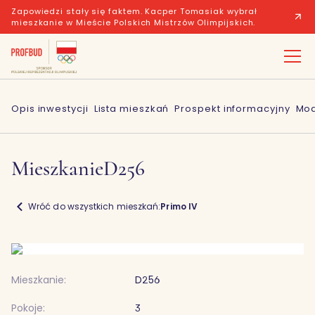
Zapowiedzi stały się faktem. Kacper Tomasiak wybrał
mieszkanie w Mieście Polskich Mistrzów Olimpijskich.
Opis inwestycji
Lista mieszkań
Prospekt informacyjny
Mod
Mieszkanie
D256
Wróć do wszystkich mieszkań:
Primo IV
Mieszkanie:
D256
Pokoje:
3