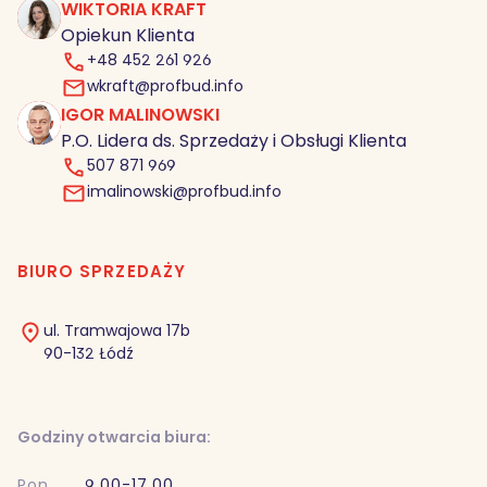
WIKTORIA KRAFT
Opiekun Klienta
+48 452 261 926
wkraft@profbud.info
IGOR MALINOWSKI
IM
P.O. Lidera ds. Sprzedaży i Obsługi Klienta
507 871 969
imalinowski@profbud.info
BIURO SPRZEDAŻY
ul. Tramwajowa 17b
90-132 Łódź
Godziny otwarcia biura:
Pon.
9.00-17.00