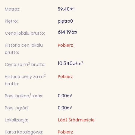
Metraż:
59.40
m²
Piętro:
piętro
0
614 196
zł
Cena lokalu brutto:
Historia cen lokalu
Pobierz
brutto:
10 340
2
zł/m
2
Cena za m
brutto:
2
Historia ceny za m
Pobierz
brutto:
Pow. balkon/taras:
0.00
m²
Pow. ogród:
0.00
m²
Lokalizacja:
Łódź Śródmieście
Karta Katalogowa:
Pobierz