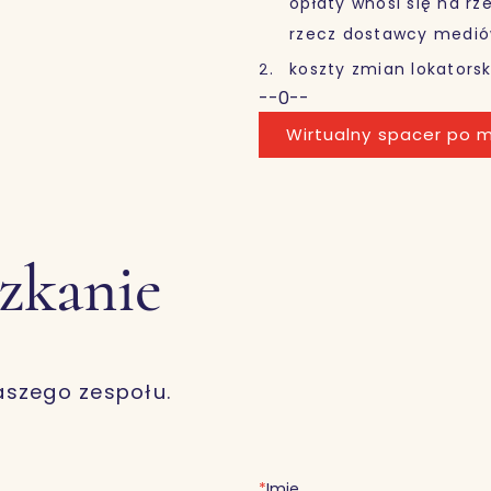
opłaty wnosi się na r
rzecz dostawcy medió
koszty zmian lokatorsk
--0--
Wirtualny spacer po m
szkanie
aszego zespołu.
*
Imię