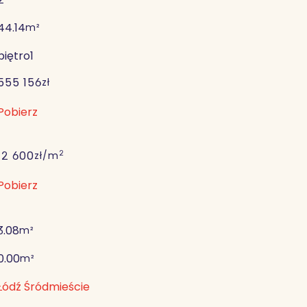
44.14
m²
piętro
1
555 156
zł
Pobierz
2
12 600
zł/m
Pobierz
3.08
m²
0.00
m²
Łódź Śródmieście