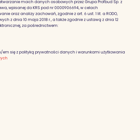
etwarzanie moich danych osobowych przez Grupa Profbud Sp. z
szawa, wpisanej do KRS pod nr 0000906694, w celach
nie oraz analizy zachowań, zgodnie z art. 6 ust. 1 lit. a RODO,
h z dnia 10 maja 2018 r., a także zgodnie z ustawą z dnia 12
ektronicznej, za pośrednictwem:
em się z polityką prywatności danych i warunkami użytkowania
wych