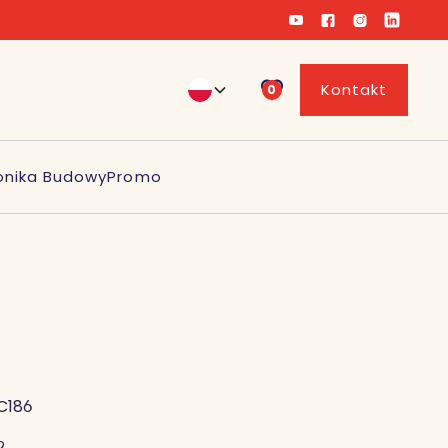
Kontakt
0
onika Budowy
Promo
C186
2