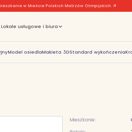
ieszkanie w Mieście Polskich Mistrzów Olimpijskich.
Lokale usługowe i biura
jny
Model osiedla
Makieta 3D
Standard wykończenia
Kr
Mieszkanie:
Pokoje: