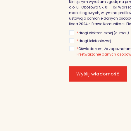
Niniejszym wyrażam zgodę na prz
o.o. ul. Obozowa 57, 01 – 161 War
marketingowych, w tym na profilowa
ustawą o ochronie danych osobowyc
lipca 2024 r. Prawo Komunikacji El
*
drogi elektronicznej (e-mail)
*
drogi telefonicznej
*
Oświadczam, że zapoznałam/
Przetwarzanie danych osobo
Wyślij wiadomość