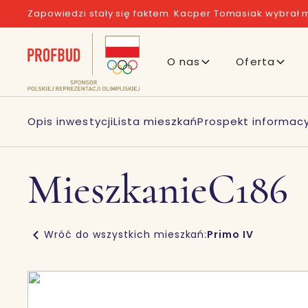
Zapowiedzi stały się faktem. Kacper Tomasiak wybrał m
O nas
Oferta
Opis inwestycji
Lista mieszkań
Prospekt informacy
Mieszkanie
C186
Wróć do wszystkich mieszkań:
Primo IV