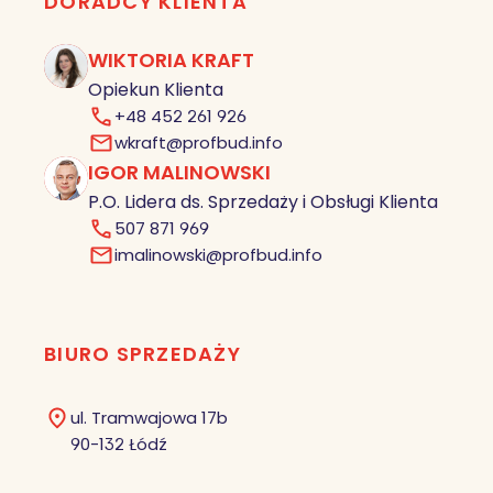
DORADCY KLIENTA
WIKTORIA KRAFT
Opiekun Klienta
+48 452 261 926
wkraft@profbud.info
IGOR MALINOWSKI
IM
P.O. Lidera ds. Sprzedaży i Obsługi Klienta
507 871 969
imalinowski@profbud.info
BIURO SPRZEDAŻY
ul. Tramwajowa 17b
90-132 Łódź