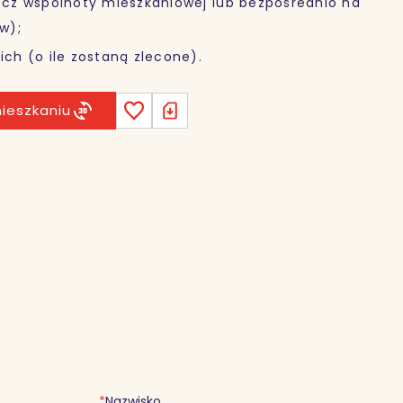
zecz wspólnoty mieszkaniowej lub bezpośrednio na
w);
ich (o ile zostaną zlecone).
ieszkaniu
*
Nazwisko