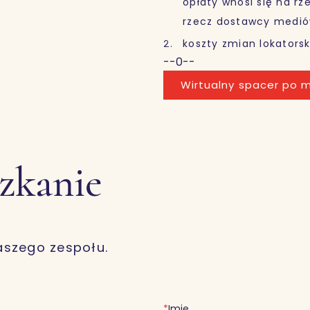
opłaty wnosi się na r
rzecz dostawcy medió
koszty zmian lokatorsk
--0--
Wirtualny spacer po m
szkanie
aszego zespołu.
*
Imię