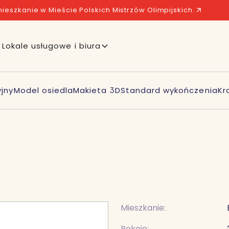
ieszkanie w Mieście Polskich Mistrzów Olimpijskich.
Lokale usługowe i biura
jny
Model osiedla
Makieta 3D
Standard wykończenia
Kr
Mieszkanie:
Pokoje: