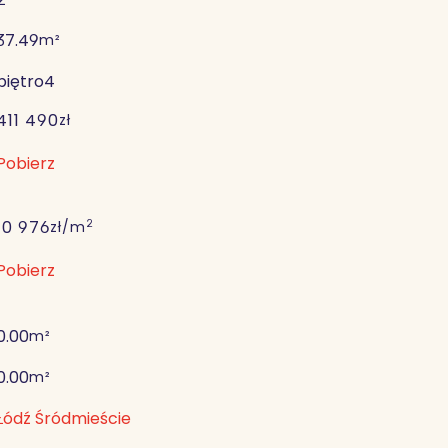
37.49
m²
piętro
4
411 490
zł
Pobierz
2
10 976
zł/m
Pobierz
0.00
m²
0.00
m²
Łódź Śródmieście