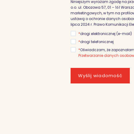
Niniejszym wyrażam zgodę na prz
o.o. ul. Obozowa 57, 01 – 161 War
marketingowych, w tym na profilowa
ustawą o ochronie danych osobowyc
lipca 2024 r. Prawo Komunikacji El
*
drogi elektronicznej (e-mail)
*
drogi telefonicznej
*
Oświadczam, że zapoznałam/
Przetwarzanie danych osobo
Wyślij wiadomość