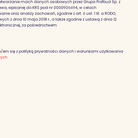
etwarzanie moich danych osobowych przez Grupa Profbud Sp. z
szawa, wpisanej do KRS pod nr 0000906694, w celach
nie oraz analizy zachowań, zgodnie z art. 6 ust. 1 lit. a RODO,
h z dnia 10 maja 2018 r., a także zgodnie z ustawą z dnia 12
ektronicznej, za pośrednictwem:
em się z polityką prywatności danych i warunkami użytkowania
wych