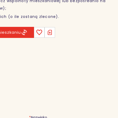
zecz wspólnoty mieszkaniowej lub bezpośrednio na
w);
ich (o ile zostaną zlecone).
ieszkaniu
*
Nazwisko