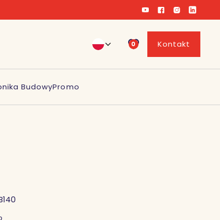
Kontakt
0
onika Budowy
Promo
B140
2