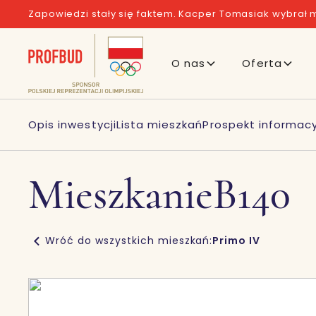
Zapowiedzi stały się faktem. Kacper Tomasiak wybrał m
O nas
Oferta
Opis inwestycji
Lista mieszkań
Prospekt informacy
Mieszkanie
B140
Wróć do wszystkich mieszkań:
Primo IV