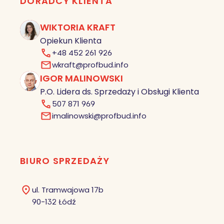
DORADCY KLIENTA
WIKTORIA KRAFT
Opiekun Klienta
+48 452 261 926
wkraft@profbud.info
IGOR MALINOWSKI
IM
P.O. Lidera ds. Sprzedaży i Obsługi Klienta
507 871 969
imalinowski@profbud.info
BIURO SPRZEDAŻY
ul. Tramwajowa 17b
90-132 Łódź