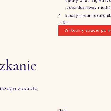
opłaty wnosi się na r
rzecz dostawcy medió
koszty zmian lokatorsk
--0--
Wirtualny spacer po m
szkanie
aszego zespołu.
*
Imię