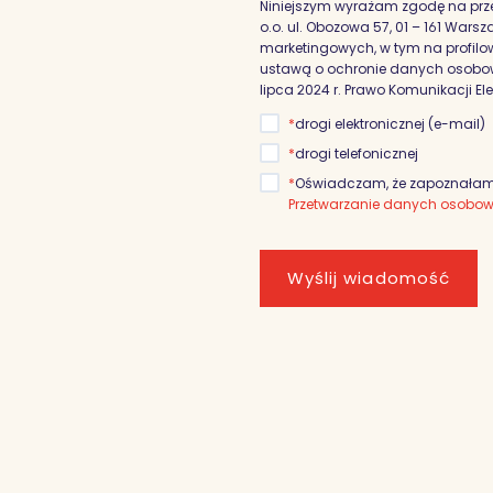
Niniejszym wyrażam zgodę na prz
o.o. ul. Obozowa 57, 01 – 161 War
marketingowych, w tym na profilowa
ustawą o ochronie danych osobowyc
lipca 2024 r. Prawo Komunikacji El
*
drogi elektronicznej (e-mail)
*
drogi telefonicznej
*
Oświadczam, że zapoznałam/
Przetwarzanie danych osobo
Wyślij wiadomość