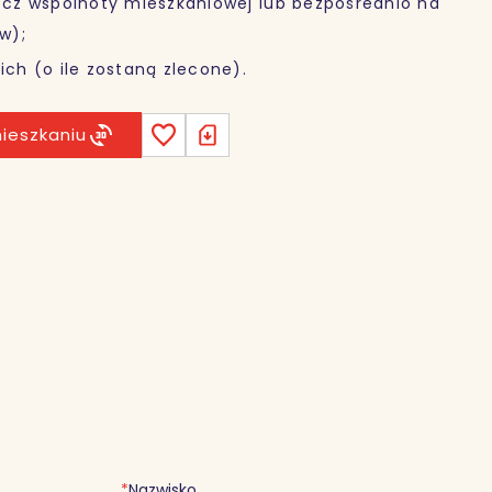
zecz wspólnoty mieszkaniowej lub bezpośrednio na
w);
ich (o ile zostaną zlecone).
ieszkaniu
*
Nazwisko