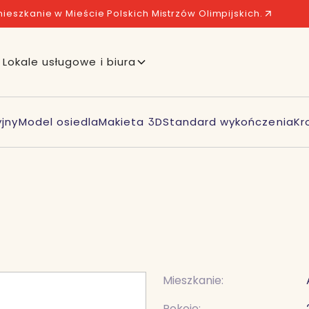
ieszkanie w Mieście Polskich Mistrzów Olimpijskich.
Lokale usługowe i biura
jny
Model osiedla
Makieta 3D
Standard wykończenia
Kr
Mieszkanie:
Pokoje: