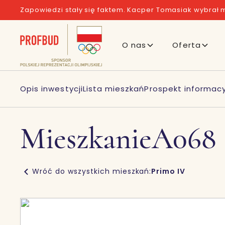
Zapowiedzi stały się faktem. Kacper Tomasiak wybrał m
O nas
Oferta
Opis inwestycji
Lista mieszkań
Prospekt informacy
Mieszkanie
A068
Wróć do wszystkich mieszkań:
Primo IV