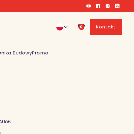
Kontakt
0
onika Budowy
Promo
A068
2