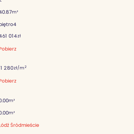
40.87
m²
piętro
4
461 014
zł
Pobierz
2
11 280
zł/m
Pobierz
0.00
m²
0.00
m²
Łódź Śródmieście