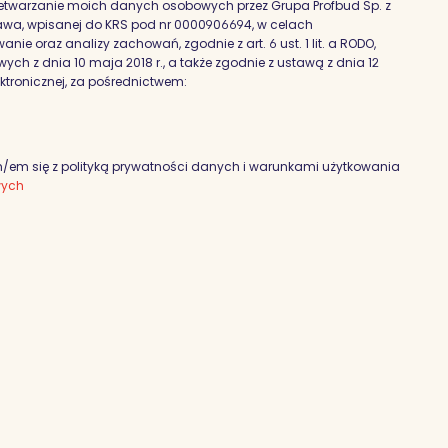
etwarzanie moich danych osobowych przez Grupa Profbud Sp. z
szawa, wpisanej do KRS pod nr 0000906694, w celach
nie oraz analizy zachowań, zgodnie z art. 6 ust. 1 lit. a RODO,
h z dnia 10 maja 2018 r., a także zgodnie z ustawą z dnia 12
ektronicznej, za pośrednictwem:
em się z polityką prywatności danych i warunkami użytkowania
wych