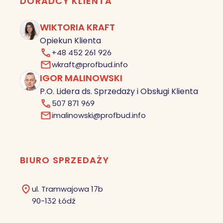
DORADCY KLIENTA
WIKTORIA KRAFT
Opiekun Klienta
+48 452 261 926
wkraft@profbud.info
IGOR MALINOWSKI
IM
P.O. Lidera ds. Sprzedaży i Obsługi Klienta
507 871 969
imalinowski@profbud.info
BIURO SPRZEDAŻY
ul. Tramwajowa 17b
90-132 Łódź