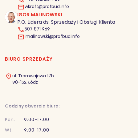
wkraft@profbud.info
IGOR MALINOWSKI
IM
P.O. Lidera ds. Sprzedaży i Obsługi Klienta
507 871 969
imalinowski@profbud.info
BIURO SPRZEDAŻY
ul. Tramwajowa 17b
90-132 Łódź
Godziny otwarcia biura:
Pon.
9.00-17.00
Wt.
9.00-17.00