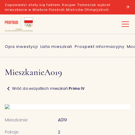
Zapowiedzi stały się faktem. Kacper Tomasiak wybrał
mieszkanie w Mieście Polskich Mistrzów Olimpijskich.
Opis inwestycji
Lista mieszkań
Prospekt informacyjny
Mod
Mieszkanie
A019
Wróć do wszystkich mieszkań:
Primo IV
Mieszkanie:
A019
Pokoje:
2