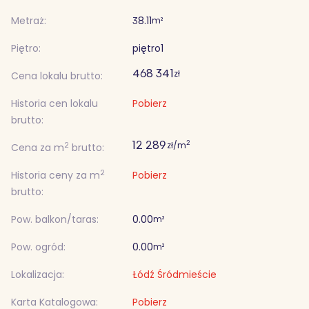
Metraż:
38.11
m²
Piętro:
piętro
1
468 341
zł
Cena lokalu brutto:
Historia cen lokalu
Pobierz
brutto:
12 289
2
zł/m
2
Cena za m
brutto:
2
Historia ceny za m
Pobierz
brutto:
Pow. balkon/taras:
0.00
m²
Pow. ogród:
0.00
m²
Lokalizacja:
Łódź Śródmieście
Karta Katalogowa:
Pobierz