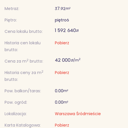
Metraż:
37.92
m²
Piętro:
piętro
6
1 592 640
zł
Cena lokalu brutto:
Historia cen lokalu
Pobierz
brutto:
42 000
2
zł/m
2
Cena za m
brutto:
2
Historia ceny za m
Pobierz
brutto:
Pow. balkon/taras:
0.00
m²
Pow. ogród:
0.00
m²
Lokalizacja:
Warszawa Śródmieście
Karta Katalogowa:
Pobierz