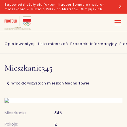
Zapowiedzi stały się faktem. Kacper Tomasiak wybrał
mieszkanie w Mieście Polskich Mistrzów Olimpijskich.
Opis inwestycji
Lista mieszkań
Prospekt informacyjny
Sta
Mieszkanie
345
Wróć do wszystkich mieszkań:
Mocha Tower
Mieszkanie:
345
Pokoje:
2