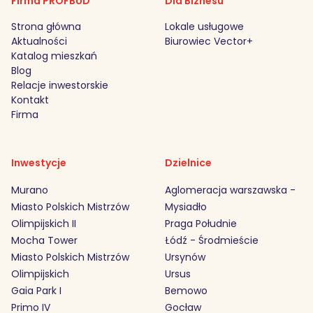
Firma PROFBUD
Dla Biznesu
Strona główna
Lokale usługowe
Aktualności
Biurowiec Vector+
Katalog mieszkań
Blog
Relacje inwestorskie
Kontakt
Firma
Inwestycje
Dzielnice
Murano
Aglomeracja warszawska -
Miasto Polskich Mistrzów
Mysiadło
Olimpijskich II
Praga Południe
Mocha Tower
Łódź - Środmieście
Miasto Polskich Mistrzów
Ursynów
Olimpijskich
Ursus
Gaia Park I
Bemowo
Primo IV
Gocław