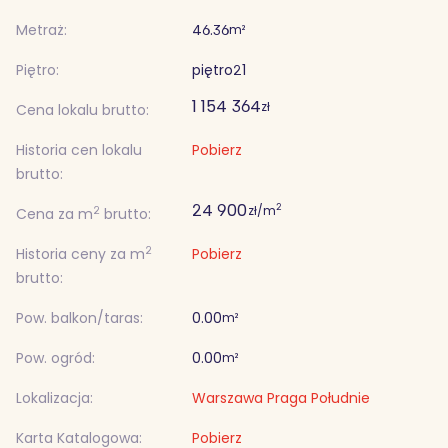
Metraż:
46.36
m²
Piętro:
piętro
21
1 154 364
zł
Cena lokalu brutto:
Historia cen lokalu
Pobierz
brutto:
24 900
2
zł/m
2
Cena za m
brutto:
2
Historia ceny za m
Pobierz
brutto:
Pow. balkon/taras:
0.00
m²
Pow. ogród:
0.00
m²
Lokalizacja:
Warszawa Praga Południe
Karta Katalogowa:
Pobierz