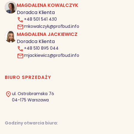
MAGDALENA KOWALCZYK
MK
Doradca Klienta
+48 501 541 430
mkowalczyk@profbud.info
MAGDALENA JACKIEWICZ
MJ
Doradca Klienta
+48 510 895 044
mjackiewicz@profbud.info
BIURO SPRZEDAŻY
ul. Ostrobramska 76
04-175 Warszawa
Godziny otwarcia biura: