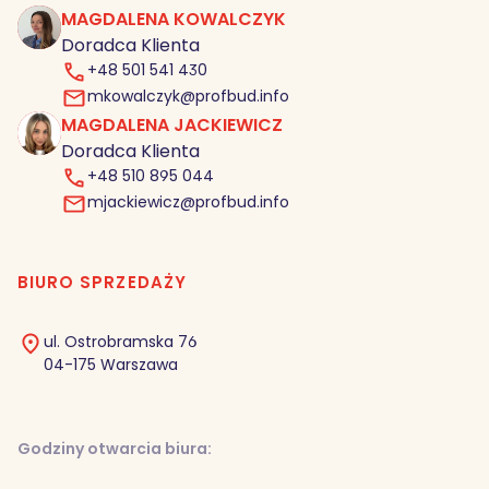
MAGDALENA KOWALCZYK
MK
Doradca Klienta
+48 501 541 430
mkowalczyk@profbud.info
MAGDALENA JACKIEWICZ
MJ
Doradca Klienta
+48 510 895 044
mjackiewicz@profbud.info
BIURO SPRZEDAŻY
ul. Ostrobramska 76
04-175 Warszawa
Godziny otwarcia biura: