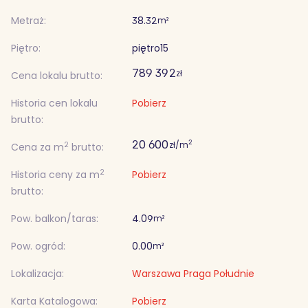
Metraż:
38.32
m²
Piętro:
piętro
15
789 392
zł
Cena lokalu brutto:
Historia cen lokalu
Pobierz
brutto:
20 600
2
zł/m
2
Cena za m
brutto:
2
Historia ceny za m
Pobierz
brutto:
Pow. balkon/taras:
4.09
m²
Pow. ogród:
0.00
m²
Lokalizacja:
Warszawa Praga Południe
Karta Katalogowa:
Pobierz