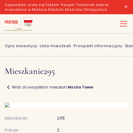
Zapowiedzi stały się faktem. Kacper Tomasiak wybrał
mieszkanie w Mieście Polskich Mistrzów Olimpijskich.
Opis inwestycji
Lista mieszkań
Prospekt informacyjny
Sta
Mieszkanie
295
Wróć do wszystkich mieszkań:
Mocha Tower
Mieszkanie:
295
Pokoje:
2