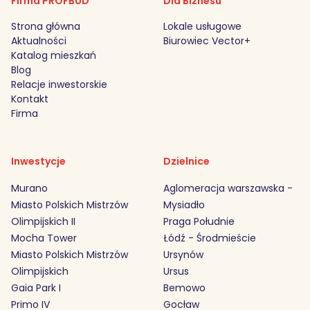
Firma PROFBUD
Dla Biznesu
Strona główna
Lokale usługowe
Aktualności
Biurowiec Vector+
Katalog mieszkań
Blog
Relacje inwestorskie
Kontakt
Firma
Inwestycje
Dzielnice
Murano
Aglomeracja warszawska -
Miasto Polskich Mistrzów
Mysiadło
Olimpijskich II
Praga Południe
Mocha Tower
Łódź - Środmieście
Miasto Polskich Mistrzów
Ursynów
Olimpijskich
Ursus
Gaia Park I
Bemowo
Primo IV
Gocław