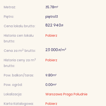
Metraż:
35.78
m²
Piętro:
piętro
13
822 940
zł
Cena lokalu brutto:
Historia cen lokalu
Pobierz
brutto:
23 000
2
zł/m
2
Cena za m
brutto:
2
Historia ceny za m
Pobierz
brutto:
Pow. balkon/taras:
9.80
m²
Pow. ogród:
0.00
m²
Lokalizacja:
Warszawa Praga Południe
Karta Katalogowa:
Pobierz