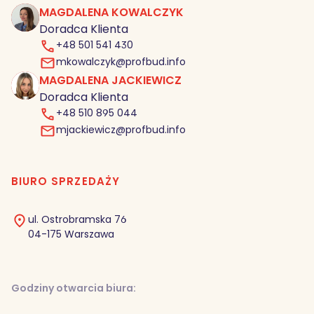
MAGDALENA KOWALCZYK
MK
Doradca Klienta
+48 501 541 430
mkowalczyk@profbud.info
MAGDALENA JACKIEWICZ
MJ
Doradca Klienta
+48 510 895 044
mjackiewicz@profbud.info
BIURO SPRZEDAŻY
ul. Ostrobramska 76
04-175 Warszawa
Godziny otwarcia biura: