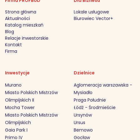
Firma PROFBUD
Dla Biznesu
Strona główna
Lokale usługowe
Aktualności
Biurowiec Vector+
Katalog mieszkań
Blog
Relacje inwestorskie
Kontakt
Firma
Inwestycje
Dzielnice
Murano
Aglomeracja warszawska -
Miasto Polskich Mistrzów
Mysiadło
Olimpijskich II
Praga Południe
Mocha Tower
Łódź - Środmieście
Miasto Polskich Mistrzów
Ursynów
Olimpijskich
Ursus
Gaia Park I
Bemowo
Primo IV
Gocław