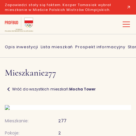
Zapowiedzi stały się faktem. Kacper Tomasiak wybrał
mieszkanie w Mieście Polskich Mistrzów Olimpijskich.
Opis inwestycji
Lista mieszkań
Prospekt informacyjny
Sta
Mieszkanie
277
Wróć do wszystkich mieszkań:
Mocha Tower
Mieszkanie:
277
Pokoje:
2