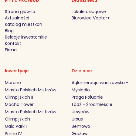
Firma PROFBUD
Dla Biznesu
Strona główna
Lokale usługowe
Aktualności
Biurowiec Vector+
Katalog mieszkań
Blog
Relacje inwestorskie
Kontakt
Firma
Inwestycje
Dzielnice
Murano
Aglomeracja warszawska -
Miasto Polskich Mistrzów
Mysiadło
Olimpijskich II
Praga Południe
Mocha Tower
Łódź - Środmieście
Miasto Polskich Mistrzów
Ursynów
Olimpijskich
Ursus
Gaia Park I
Bemowo
Primo IV
Gocław