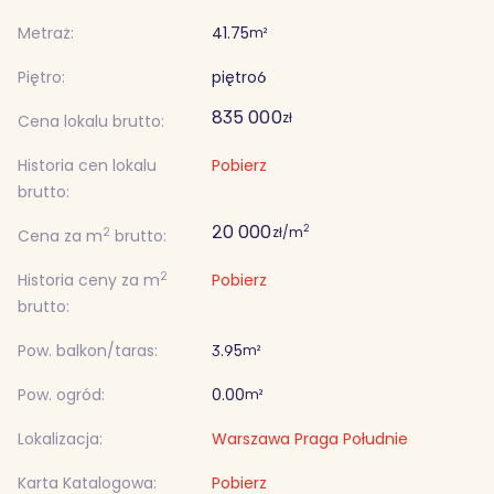
Metraż:
41.75
m²
Piętro:
piętro
6
835 000
zł
Cena lokalu brutto:
Historia cen lokalu
Pobierz
brutto:
20 000
2
zł/m
2
Cena za m
brutto:
2
Historia ceny za m
Pobierz
brutto:
Pow. balkon/taras:
3.95
m²
Pow. ogród:
0.00
m²
Lokalizacja:
Warszawa Praga Południe
Karta Katalogowa:
Pobierz