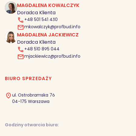
MAGDALENA KOWALCZYK
MK
Doradca Klienta
+48 501 541 430
mkowalczyk@profbud.info
MAGDALENA JACKIEWICZ
MJ
Doradca Klienta
+48 510 895 044
mjackiewicz@profbud.info
BIURO SPRZEDAŻY
ul. Ostrobramska 76
04-175 Warszawa
Godziny otwarcia biura: