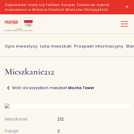
Zapowiedzi stały się faktem. Kacper Tomasiak wybrał
mieszkanie w Mieście Polskich Mistrzów Olimpijskich.
Opis inwestycji
Lista mieszkań
Prospekt informacyjny
Sta
Mieszkanie
212
Wróć do wszystkich mieszkań:
Mocha Tower
Mieszkanie:
212
Pokoje:
2