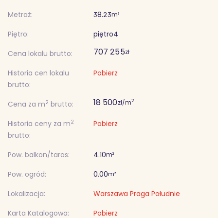
Metraż:
38.23
m²
Piętro:
piętro
4
707 255
zł
Cena lokalu brutto:
Historia cen lokalu
Pobierz
brutto:
18 500
2
zł/m
2
Cena za m
brutto:
2
Historia ceny za m
Pobierz
brutto:
Pow. balkon/taras:
4.10
m²
Pow. ogród:
0.00
m²
Lokalizacja:
Warszawa Praga Południe
Karta Katalogowa:
Pobierz