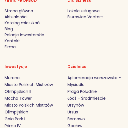
Firma PROFBUD
Dla Biznesu
Strona główna
Lokale usługowe
Aktualności
Biurowiec Vector+
Katalog mieszkań
Blog
Relacje inwestorskie
Kontakt
Firma
Inwestycje
Dzielnice
Murano
Aglomeracja warszawska -
Miasto Polskich Mistrzów
Mysiadło
Olimpijskich II
Praga Południe
Mocha Tower
Łódź - Środmieście
Miasto Polskich Mistrzów
Ursynów
Olimpijskich
Ursus
Gaia Park I
Bemowo
Primo IV
Gocław