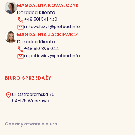
MAGDALENA KOWALCZYK
MK
Doradca Klienta
+48 501 541 430
mkowalczyk@profbud.info
MAGDALENA JACKIEWICZ
MJ
Doradca Klienta
+48 510 895 044
mjackiewicz@profbud.info
BIURO SPRZEDAŻY
ul. Ostrobramska 76
04-175 Warszawa
Godziny otwarcia biura: