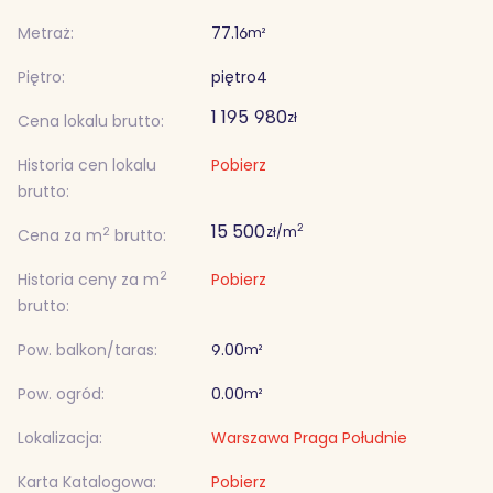
Metraż:
77.16
m²
Piętro:
piętro
4
1 195 980
zł
Cena lokalu brutto:
Historia cen lokalu
Pobierz
brutto:
15 500
2
zł/m
2
Cena za m
brutto:
2
Historia ceny za m
Pobierz
brutto:
Pow. balkon/taras:
9.00
m²
Pow. ogród:
0.00
m²
Lokalizacja:
Warszawa Praga Południe
Karta Katalogowa:
Pobierz