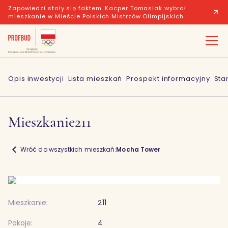
Zapowiedzi stały się faktem. Kacper Tomasiak wybrał
mieszkanie w Mieście Polskich Mistrzów Olimpijskich.
Opis inwestycji
Lista mieszkań
Prospekt informacyjny
Sta
Mieszkanie
211
Wróć do wszystkich mieszkań:
Mocha Tower
Mieszkanie:
211
Pokoje:
4