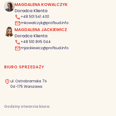
MAGDALENA KOWALCZYK
MK
Doradca Klienta
+48 501 541 430
mkowalczyk@profbud.info
MAGDALENA JACKIEWICZ
MJ
Doradca Klienta
+48 510 895 044
mjackiewicz@profbud.info
BIURO SPRZEDAŻY
ul. Ostrobramska 76
04-175 Warszawa
Godziny otwarcia biura: