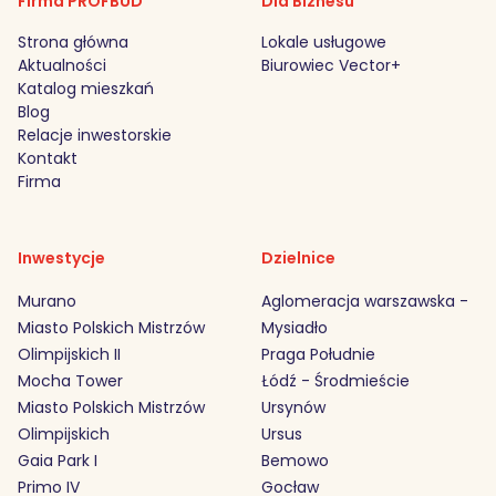
Firma PROFBUD
Dla Biznesu
Strona główna
Lokale usługowe
Aktualności
Biurowiec Vector+
Katalog mieszkań
Blog
Relacje inwestorskie
Kontakt
Firma
Inwestycje
Dzielnice
Murano
Aglomeracja warszawska -
Miasto Polskich Mistrzów
Mysiadło
Olimpijskich II
Praga Południe
Mocha Tower
Łódź - Środmieście
Miasto Polskich Mistrzów
Ursynów
Olimpijskich
Ursus
Gaia Park I
Bemowo
Primo IV
Gocław