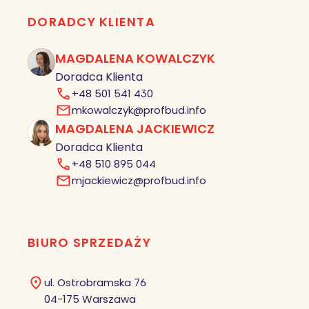
DORADCY KLIENTA
MAGDALENA KOWALCZYK
MK
Doradca Klienta
+48 501 541 430
mkowalczyk@profbud.info
MAGDALENA JACKIEWICZ
MJ
Doradca Klienta
+48 510 895 044
mjackiewicz@profbud.info
BIURO SPRZEDAŻY
ul. Ostrobramska 76
04-175 Warszawa