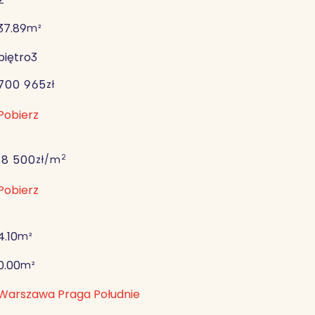
37.89
m²
piętro
3
700 965
zł
Pobierz
2
18 500
zł/m
Pobierz
4.10
m²
0.00
m²
Warszawa Praga Południe