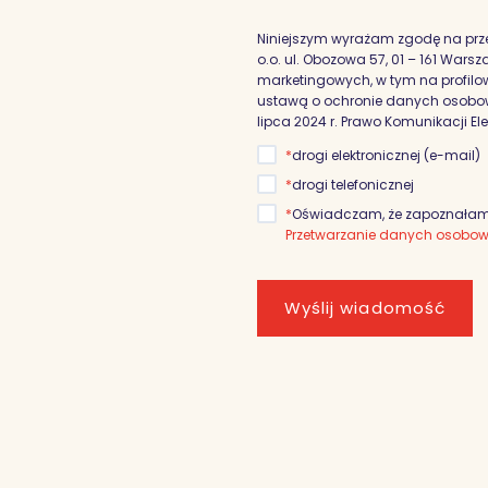
Niniejszym wyrażam zgodę na prz
o.o. ul. Obozowa 57, 01 – 161 War
marketingowych, w tym na profilowa
ustawą o ochronie danych osobowyc
lipca 2024 r. Prawo Komunikacji El
*
drogi elektronicznej (e-mail)
*
drogi telefonicznej
*
Oświadczam, że zapoznałam/
Przetwarzanie danych osobo
Wyślij wiadomość