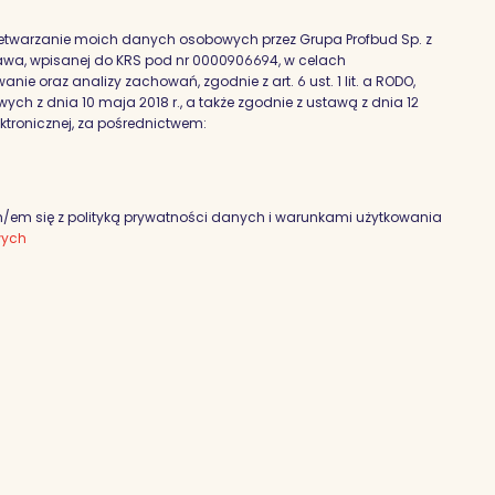
etwarzanie moich danych osobowych przez Grupa Profbud Sp. z
szawa, wpisanej do KRS pod nr 0000906694, w celach
nie oraz analizy zachowań, zgodnie z art. 6 ust. 1 lit. a RODO,
h z dnia 10 maja 2018 r., a także zgodnie z ustawą z dnia 12
ektronicznej, za pośrednictwem:
em się z polityką prywatności danych i warunkami użytkowania
wych