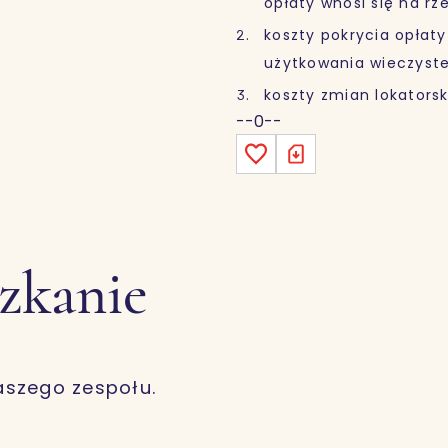
opłaty wnosi się na r
koszty pokrycia opłaty
użytkowania wieczyste
koszty zmian lokatorsk
--0--
szkanie
aszego zespołu.