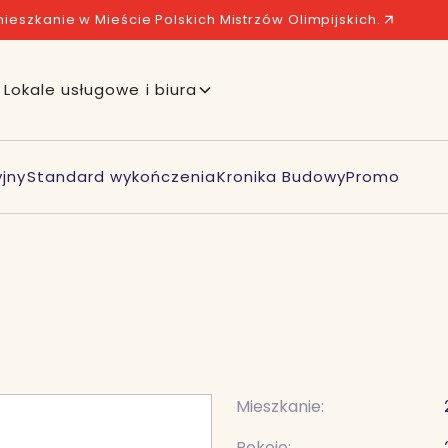
ieszkanie w Mieście Polskich Mistrzów Olimpijskich.
Lokale usługowe i biura
jny
Standard wykończenia
Kronika Budowy
Promo
Mieszkanie:
Pokoje: