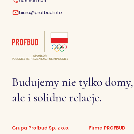
605 606 606
biuro@profbud.info
Budujemy nie tylko domy,
ale i solidne relacje.
Grupa Profbud Sp. z o.o.
Firma PROFBUD