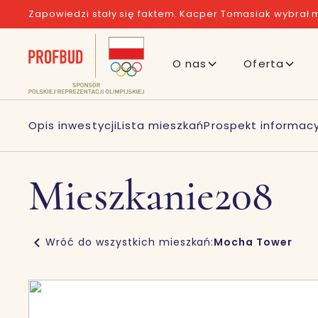
Zapowiedzi stały się faktem. Kacper Tomasiak wybrał m
O nas
Oferta
Opis inwestycji
Lista mieszkań
Prospekt informacy
Mieszkanie
208
Wróć do wszystkich mieszkań:
Mocha Tower